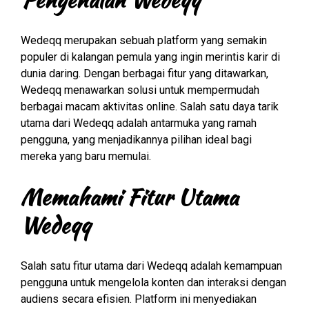
Wedeqq merupakan sebuah platform yang semakin
populer di kalangan pemula yang ingin merintis karir di
dunia daring. Dengan berbagai fitur yang ditawarkan,
Wedeqq menawarkan solusi untuk mempermudah
berbagai macam aktivitas online. Salah satu daya tarik
utama dari Wedeqq adalah antarmuka yang ramah
pengguna, yang menjadikannya pilihan ideal bagi
mereka yang baru memulai.
Memahami Fitur Utama
Wedeqq
Salah satu fitur utama dari Wedeqq adalah kemampuan
pengguna untuk mengelola konten dan interaksi dengan
audiens secara efisien. Platform ini menyediakan