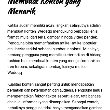
Membuat Konten yang
Menarik
Ketika sudah memiliki akun, langkah selanjutnya adalah
membuat konten. Wedeqq mendukung berbagai jenis
format, mulai dari teks, gambar, hingga video pendek.
Pengguna bisa memanfaatkan artikel-artikel populer
atau berita terkini sebagai sumber inspirasi. Misalnya,
seorang pengguna yang memiliki ketertarikan di bidang
fashion bisa membuat konten yang menginformasikan
tren terbaru, sekaligus membagikannya melalui
Wedeqq.
Kualitas konten sangat penting untuk mendapatkan
perhatian dan keterlibatan dari audiens. Pengguna harus
memperhatikan faktor-faktor seperti ejaan, tata bahasa,
dan nilai informasi yang disampaikan. Sebagai contoh,
sebaiknya pengguna tidak hanya mengandalkan gambar