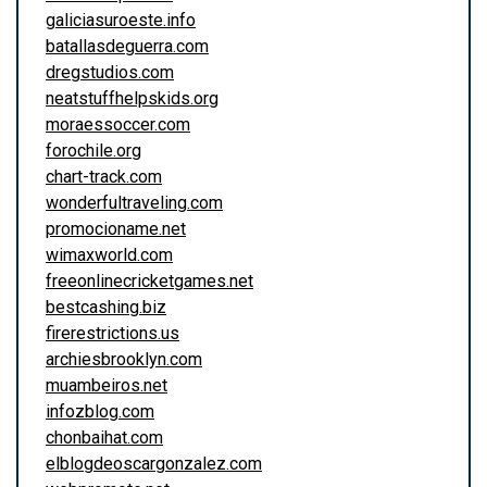
galiciasuroeste.info
batallasdeguerra.com
dregstudios.com
neatstuffhelpskids.org
moraessoccer.com
forochile.org
chart-track.com
wonderfultraveling.com
promocioname.net
wimaxworld.com
freeonlinecricketgames.net
bestcashing.biz
firerestrictions.us
archiesbrooklyn.com
muambeiros.net
infozblog.com
chonbaihat.com
elblogdeoscargonzalez.com