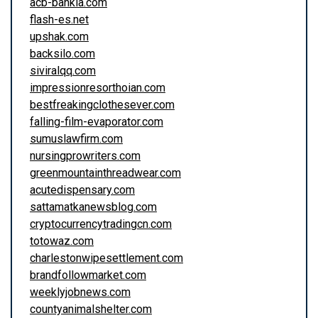
acb-bankia.com
flash-es.net
upshak.com
backsilo.com
siviralqq.com
impressionresorthoian.com
bestfreakingclothesever.com
falling-film-evaporator.com
sumuslawfirm.com
nursingprowriters.com
greenmountainthreadwear.com
acutedispensary.com
sattamatkanewsblog.com
cryptocurrencytradingcn.com
totowaz.com
charlestonwipesettlement.com
brandfollowmarket.com
weeklyjobnews.com
countyanimalshelter.com