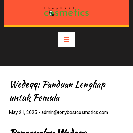
Skip
to
content
Primary
Menu
Wedeqq: Panduan Lengkap
untuk Pemula
May 21, 2025
-
admin@tonybestcosmetics.com
Pengenalan Wedeqq