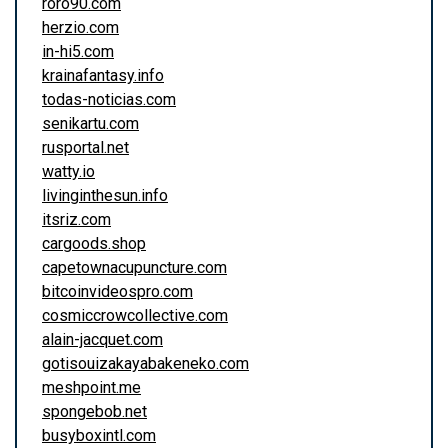
roro90.com
herzio.com
in-hi5.com
krainafantasy.info
todas-noticias.com
senikartu.com
rusportal.net
watty.io
livinginthesun.info
itsriz.com
cargoods.shop
capetownacupuncture.com
bitcoinvideospro.com
cosmiccrowcollective.com
alain-jacquet.com
gotisouizakayabakeneko.com
meshpoint.me
spongebob.net
busyboxintl.com