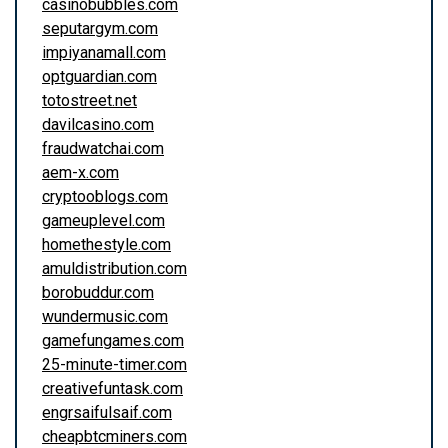
casinobubbles.com
seputargym.com
impiyanamall.com
optguardian.com
totostreet.net
davilcasino.com
fraudwatchai.com
aem-x.com
cryptooblogs.com
gameuplevel.com
homethestyle.com
amuldistribution.com
borobuddur.com
wundermusic.com
gamefungames.com
25-minute-timer.com
creativefuntask.com
engrsaifulsaif.com
cheapbtcminers.com