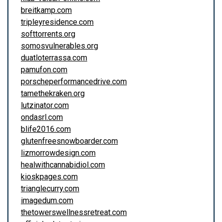
breitkamp.com
tripleyresidence.com
softtorrents.org
somosvulnerables.org
duatloterrassa.com
pamufon.com
porscheperformancedrive.com
tamethekraken.org
lutzinator.com
ondasrl.com
blife2016.com
glutenfreesnowboarder.com
lizmorrowdesign.com
healwithcannabidiol.com
kioskpages.com
trianglecurry.com
imagedum.com
thetowerswellnessretreat.com