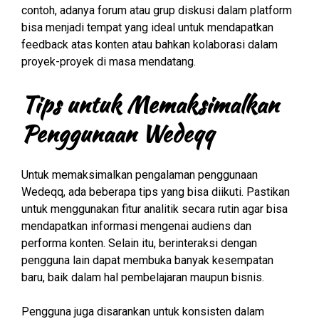
contoh, adanya forum atau grup diskusi dalam platform
bisa menjadi tempat yang ideal untuk mendapatkan
feedback atas konten atau bahkan kolaborasi dalam
proyek-proyek di masa mendatang.
Tips untuk Memaksimalkan
Penggunaan Wedeqq
Untuk memaksimalkan pengalaman penggunaan
Wedeqq, ada beberapa tips yang bisa diikuti. Pastikan
untuk menggunakan fitur analitik secara rutin agar bisa
mendapatkan informasi mengenai audiens dan
performa konten. Selain itu, berinteraksi dengan
pengguna lain dapat membuka banyak kesempatan
baru, baik dalam hal pembelajaran maupun bisnis.
Pengguna juga disarankan untuk konsisten dalam