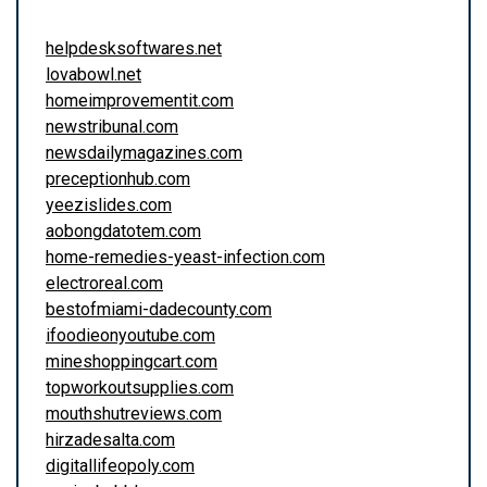
helpdesksoftwares.net
lovabowl.net
homeimprovementit.com
newstribunal.com
newsdailymagazines.com
preceptionhub.com
yeezislides.com
aobongdatotem.com
home-remedies-yeast-infection.com
electroreal.com
bestofmiami-dadecounty.com
ifoodieonyoutube.com
mineshoppingcart.com
topworkoutsupplies.com
mouthshutreviews.com
hirzadesalta.com
digitallifeopoly.com