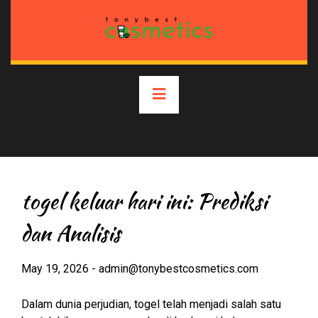
Skip
to
content
Primary
Menu
togel keluar hari ini: Prediksi
dan Analisis
May 19, 2026
-
admin@tonybestcosmetics.com
Dalam dunia perjudian, togel telah menjadi salah satu