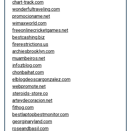
chart-track.com
wonderfultraveling.com
promocioname.net
wimaxworld.com
freeonlinecricketgames.net
bestcashing.biz
firerestrictions.us
archiesbrooklyn.com
muambeiros.net
infozblog.com
chonbaihat.com
elblogdeoscargonzalez.com
webpromote.net
steroids-store.co
arteydecoracion.net
fithog.com
bestlaptopbestmonitor.com
georginaryland.com
roseandbasil.com