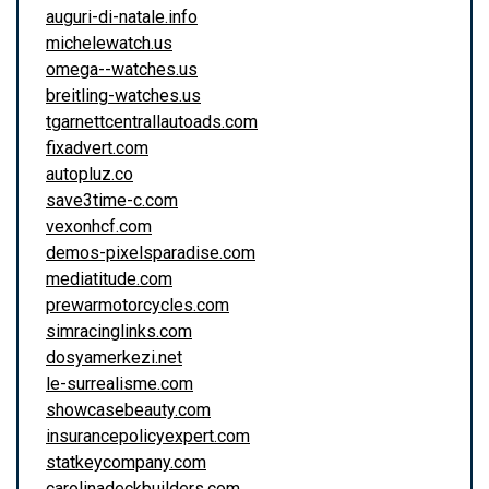
auguri-di-natale.info
michelewatch.us
omega--watches.us
breitling-watches.us
tgarnettcentrallautoads.com
fixadvert.com
autopluz.co
save3time-c.com
vexonhcf.com
demos-pixelsparadise.com
mediatitude.com
prewarmotorcycles.com
simracinglinks.com
dosyamerkezi.net
le-surrealisme.com
showcasebeauty.com
insurancepolicyexpert.com
statkeycompany.com
carolinadeckbuilders.com