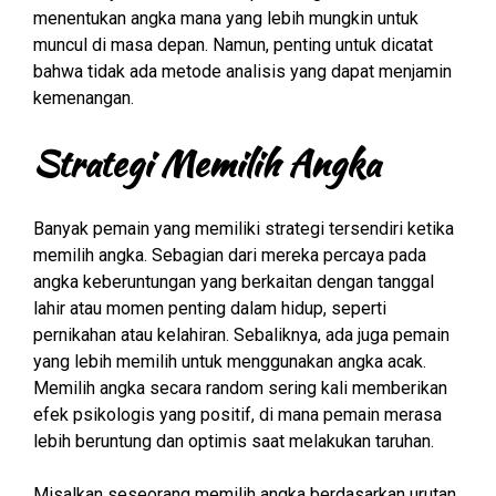
menentukan angka mana yang lebih mungkin untuk
muncul di masa depan. Namun, penting untuk dicatat
bahwa tidak ada metode analisis yang dapat menjamin
kemenangan.
Strategi Memilih Angka
Banyak pemain yang memiliki strategi tersendiri ketika
memilih angka. Sebagian dari mereka percaya pada
angka keberuntungan yang berkaitan dengan tanggal
lahir atau momen penting dalam hidup, seperti
pernikahan atau kelahiran. Sebaliknya, ada juga pemain
yang lebih memilih untuk menggunakan angka acak.
Memilih angka secara random sering kali memberikan
efek psikologis yang positif, di mana pemain merasa
lebih beruntung dan optimis saat melakukan taruhan.
Misalkan seseorang memilih angka berdasarkan urutan