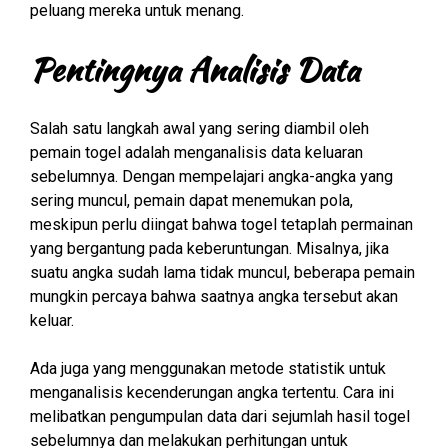
peluang mereka untuk menang.
Pentingnya Analisis Data
Salah satu langkah awal yang sering diambil oleh
pemain togel adalah menganalisis data keluaran
sebelumnya. Dengan mempelajari angka-angka yang
sering muncul, pemain dapat menemukan pola,
meskipun perlu diingat bahwa togel tetaplah permainan
yang bergantung pada keberuntungan. Misalnya, jika
suatu angka sudah lama tidak muncul, beberapa pemain
mungkin percaya bahwa saatnya angka tersebut akan
keluar.
Ada juga yang menggunakan metode statistik untuk
menganalisis kecenderungan angka tertentu. Cara ini
melibatkan pengumpulan data dari sejumlah hasil togel
sebelumnya dan melakukan perhitungan untuk