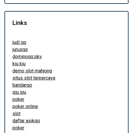
Links
judi qq
jurusqq
dominoqq pkv
kiu kiu
demo slot mahjong
situs slot terpercaya
bandarqq
qiu qiu
poker
poker online
slot
daftar asikqq
poker