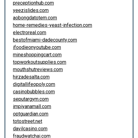
preceptionhub.com
yeezislides.com
aobongdatotem.com
home-remedies-yeast-infection.com
electroreal.com
bestofmiami-dadecounty.com
ifoodieonyoutube.com
mineshoppingcart.com
topworkoutsupplies.com
mouthshutreviews.com
hirzadesalta.com
digitallifeopoly.com
casinobubbles.com
seputargym.com
impiyanamall.com
optguardian.com
totostreet.net
davilcasino.com
fraudwatchai.com