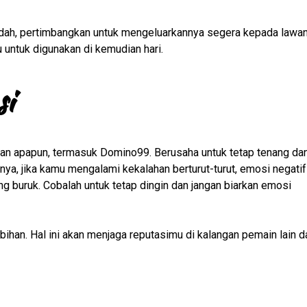
dah, pertimbangkan untuk mengeluarkannya segera kepada lawan
 untuk digunakan di kemudian hari.
si
an apapun, termasuk Domino99. Berusaha untuk tetap tenang da
ya, jika kamu mengalami kekalahan berturut-turut, emosi negatif
uruk. Cobalah untuk tetap dingin dan jangan biarkan emosi
ihan. Hal ini akan menjaga reputasimu di kalangan pemain lain d