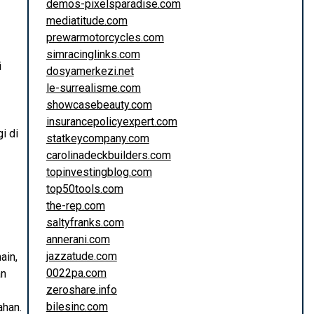
demos-pixelsparadise.com
mediatitude.com
prewarmotorcycles.com
simracinglinks.com
i
dosyamerkezi.net
le-surrealisme.com
showcasebeauty.com
insurancepolicyexpert.com
i di
statkeycompany.com
carolinadeckbuilders.com
topinvestingblog.com
top50tools.com
the-rep.com
saltyfranks.com
annerani.com
jazzatude.com
ain,
0022pa.com
an
zeroshare.info
bilesinc.com
ahan.