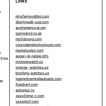
Links
,
jimsfamousbbq.com
libertywalk-usa.com
australiamovie.net
gizmobird.co.uk
mp3djsong.com
coursdanglaistoulouse.com
neptunuslex.com
n
auguri-di-natale.info
 bisa
michelewatch.us
omega--watches.us
breitling-watches.us
tgarnettcentrallautoads.com
an
fixadvert.com
autopluz.co
save3time-c.com
vexonhcf.com