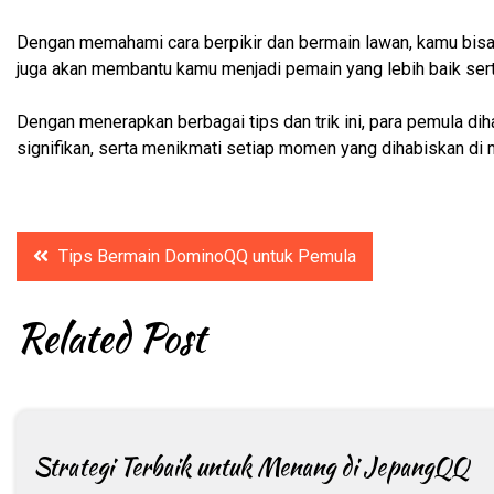
Dengan memahami cara berpikir dan bermain lawan, kamu bisa
juga akan membantu kamu menjadi pemain yang lebih baik ser
Dengan menerapkan berbagai tips dan trik ini, para pemula 
signifikan, serta menikmati setiap momen yang dihabiskan di 
Post
Tips Bermain DominoQQ untuk Pemula
navigation
Related Post
Strategi Terbaik untuk Menang di JepangQQ