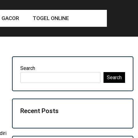
 GACOR
TOGEL ONLINE
Search
Search
Recent Posts
iri