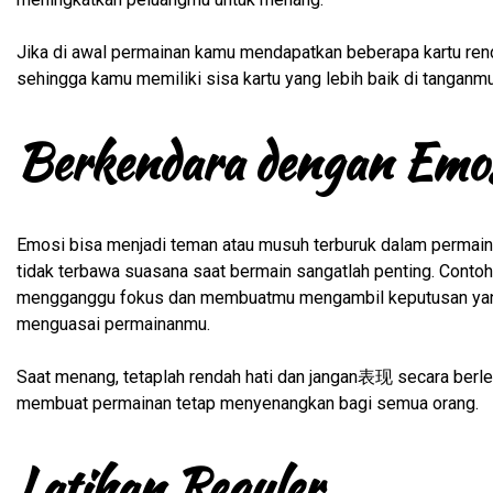
Jika di awal permainan kamu mendapatkan beberapa kartu ren
sehingga kamu memiliki sisa kartu yang lebih baik di tanganmu
Berkendara dengan Emo
Emosi bisa menjadi teman atau musuh terburuk dalam permain
tidak terbawa suasana saat bermain sangatlah penting. Contohn
mengganggu fokus dan membuatmu mengambil keputusan yang b
menguasai permainanmu.
Saat menang, tetaplah rendah hati dan jangan表现 secara berleb
membuat permainan tetap menyenangkan bagi semua orang.
Latihan Reguler