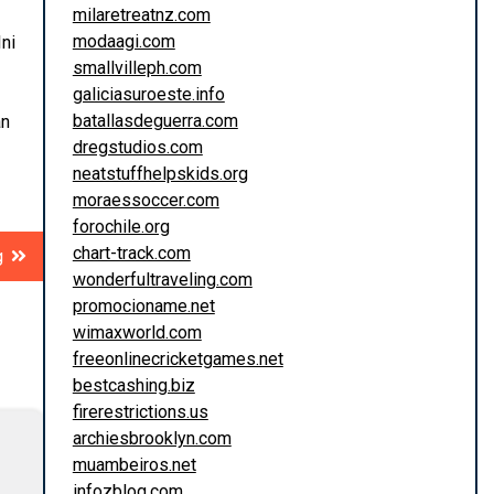
milaretreatnz.com
modaagi.com
ni
smallvilleph.com
galiciasuroeste.info
batallasdeguerra.com
an
dregstudios.com
neatstuffhelpskids.org
moraessoccer.com
forochile.org
chart-track.com
g
wonderfultraveling.com
promocioname.net
wimaxworld.com
freeonlinecricketgames.net
bestcashing.biz
firerestrictions.us
archiesbrooklyn.com
muambeiros.net
infozblog.com