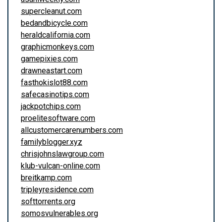
supercleanut.com
bedandbicycle.com
heraldcalifornia.com
graphicmonkeys.com
gamepixies.com
drawneastart.com
fasthokislot88.com
safecasinotips.com
jackpotchips.com
proelitesoftware.com
allcustomercarenumbers.com
familyblogger.xyz
chrisjohnslawgroup.com
klub-vulcan-online.com
breitkamp.com
tripleyresidence.com
softtorrents.org
somosvulnerables.org