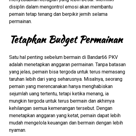
disiplin dalam mengontrol emosi akan membantu
pemain tetap tenang dan berpikir jernih selama
permainan.
Tetapkan Budget Permainan
Satu hal penting sebelum bermain di Bandar66 PKV
adalah menetapkan anggaran permainan. Tanpa batasan
yang jelas, pemain bisa tergoda untuk terus memasang
taruhan lebih dari yang seharusnya. Misalnya, seorang
pemain yang merencanakan hanya menghabiskan
sejumlah uang tertentu, tetapi ketika menang, ia
mungkin tergoda untuk terus bermain dan akhirnya
kehilangan semua kemenangan tersebut. Dengan
menetapkan anggaran yang ketat, pemain dapat lebih
mudah mengelola keuangan dan bermain dengan lebih
nyaman.