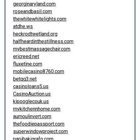
georginaryland.com
roseandbasil.com
thewhitewhitelights.com
atdhe.ws
heckrodtwetland.org
halfheardinthestillness.com
mybestmassagechair.com
ericreed.net
fluxetine.com
mobilecasino8760.com
betqq3.net
casinoloans5.us
CasinoAuction.us
kipooglecouk.us
mykitchennhome.com
aumoulinvert.com
thefoodiepassport.com
superwindowproject.com
papibakigrafo.com