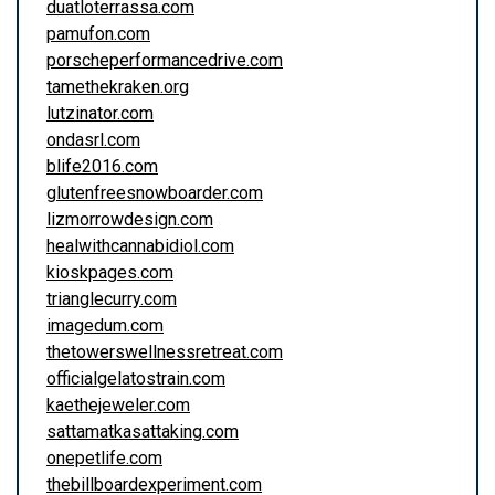
duatloterrassa.com
pamufon.com
porscheperformancedrive.com
tamethekraken.org
lutzinator.com
ondasrl.com
blife2016.com
glutenfreesnowboarder.com
lizmorrowdesign.com
healwithcannabidiol.com
kioskpages.com
trianglecurry.com
imagedum.com
thetowerswellnessretreat.com
officialgelatostrain.com
kaethejeweler.com
sattamatkasattaking.com
onepetlife.com
thebillboardexperiment.com