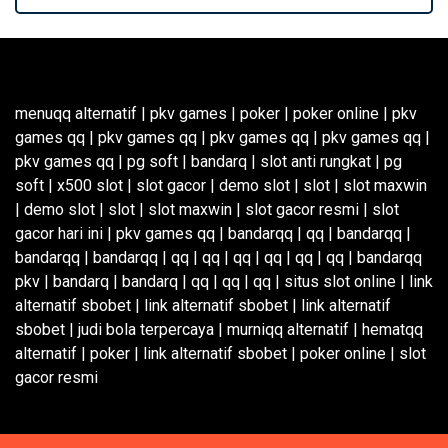
menuqq alternatif
|
pkv games
|
poker
|
poker online
|
pkv
games qq
|
pkv games qq
|
pkv games qq
|
pkv games qq
|
pkv games qq
|
pg soft
|
bandarq
|
slot anti rungkat
|
pg
soft
|
x500 slot
|
slot gacor
|
demo slot
|
slot
|
slot maxwin
|
demo slot
|
slot
|
slot maxwin
|
slot gacor resmi
|
slot
gacor hari ini
|
pkv games qq
|
bandarqq
|
qq
|
bandarqq
|
bandarqq
|
bandarqq
|
qq
|
qq
|
qq
|
qq
|
qq
|
qq
|
bandarqq
pkv
|
bandarq
|
bandarq
|
qq
|
qq
|
qq
|
situs slot online
|
link
alternatif sbobet
|
link alternatif sbobet
|
link alternatif
sbobet
|
judi bola terpercaya
|
murniqq alternatif
|
hematqq
alternatif
|
poker
|
link alternatif sbobet
|
poker online
|
slot
gacor resmi