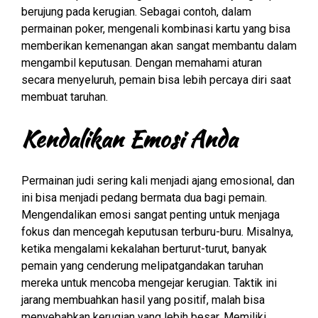
berujung pada kerugian. Sebagai contoh, dalam
permainan poker, mengenali kombinasi kartu yang bisa
memberikan kemenangan akan sangat membantu dalam
mengambil keputusan. Dengan memahami aturan
secara menyeluruh, pemain bisa lebih percaya diri saat
membuat taruhan.
Kendalikan Emosi Anda
Permainan judi sering kali menjadi ajang emosional, dan
ini bisa menjadi pedang bermata dua bagi pemain.
Mengendalikan emosi sangat penting untuk menjaga
fokus dan mencegah keputusan terburu-buru. Misalnya,
ketika mengalami kekalahan berturut-turut, banyak
pemain yang cenderung melipatgandakan taruhan
mereka untuk mencoba mengejar kerugian. Taktik ini
jarang membuahkan hasil yang positif, malah bisa
menyebabkan kerugian yang lebih besar. Memiliki