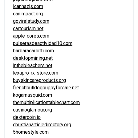
icanhazjs.com
canimpact.org
goviralstudy.com
cartourism.net
apple-cores.com
pulserasdeactividad10.com
barbaracarlotti.com
desktopmining.net
inthebleachers.net
lexapro-rx-store.com
buyskincareproducts.org
frenchbulldogpuppyforsale.net
kogamasquid.com
themultiplicationtablechart.com
casinoglamour.org
dextercoin.io
christianarticledirectory.org
5homestyle.com