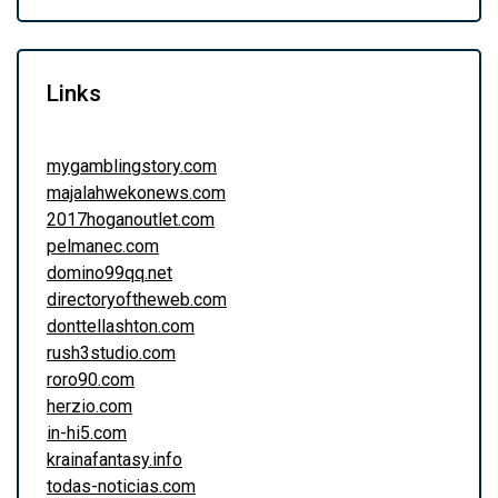
Links
mygamblingstory.com
majalahwekonews.com
2017hoganoutlet.com
pelmanec.com
domino99qq.net
directoryoftheweb.com
donttellashton.com
rush3studio.com
roro90.com
herzio.com
in-hi5.com
krainafantasy.info
todas-noticias.com