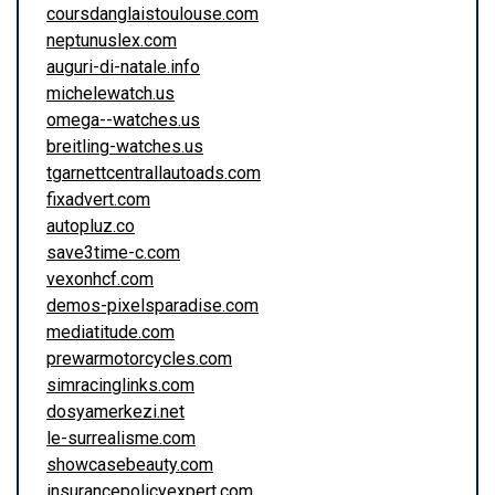
coursdanglaistoulouse.com
neptunuslex.com
auguri-di-natale.info
michelewatch.us
omega--watches.us
breitling-watches.us
tgarnettcentrallautoads.com
fixadvert.com
autopluz.co
save3time-c.com
vexonhcf.com
demos-pixelsparadise.com
mediatitude.com
prewarmotorcycles.com
simracinglinks.com
dosyamerkezi.net
le-surrealisme.com
showcasebeauty.com
insurancepolicyexpert.com