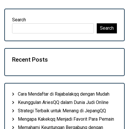
Search
Search
Recent Posts
Cara Mendaftar di Rajabalakqq dengan Mudah
Keunggulan AriesQQ dalam Dunia Judi Online
Strategi Terbaik untuk Menang di JepangQQ
Mengapa Kakekqq Menjadi Favorit Para Pemain
Memahami Keuntungan Bergabung dengan