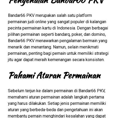
Bandar66 PKV merupakan salah satu platform
permainan judi online yang sangat populer di kalangan
pecinta permainan kartu di Indonesia. Dengan berbagai
pilihan permainan seperti bandarq, poker, dan domino,
Bandar66 PKV menawarkan pengalaman bermain yang
menarik dan menantang. Namun, selain menikmati
permainan, penting bagi pemain untuk memiliki strategi
jitu agar dapat meraih kemenangan secara konsisten.
Pahami Aturan Permainan
Sebelum terjun ke dalam permainan di Bandar66 PKV,
memahami aturan permainan adalah langkah pertama
yang harus dilakukan. Setiap jenis permainan memiliki
aturan yang berbeda-beda dan pengetahuan ini akan
membantu pemain menghindari kesalahan yang dapat