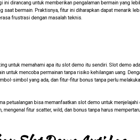
i ini dirancang untuk memberikan pengalaman bermain yang lebi
 saat bermain. Praktisnya, fitur ini diharapkan dapat menarik leb
asa frustrasi dengan masalah teknis.
ing untuk memahami apa itu slot demo itu sendiri. Slot demo ad
in untuk mencoba permainan tanpa risiko kehilangan uang. Deng
ol-simbol yang ada, dan fitur-fitur bonus tanpa perlu melakuk
ma petualangan bisa memanfaatkan slot demo untuk menjelajahi 
 mengenal fitur scatter, wild, dan bonus tanpa harus mempertar