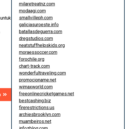
milaretreatnz.com
modaagi.com
smallvilleph.com
 untuk
galiciasuroeste.info
batallasdeguerra.com
m
dregstudios.com
neatstuffhelpskids.org
moraessoccer.com
forochile.org
chart-track.com
wonderfultraveling.com
promocioname.net
wimaxworld.com
freeonlinecricketgames.net
a
bestcashing.biz
firerestrictions.us
archiesbrooklyn.com
muambeiros.net
infozblog.com