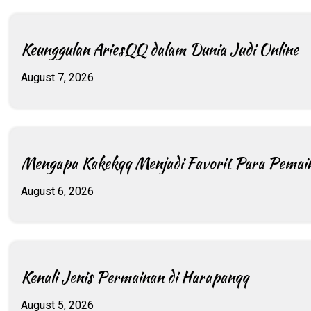
Keunggulan AriesQQ dalam Dunia Judi Online
August 7, 2026
Mengapa Kakekqq Menjadi Favorit Para Pemai
August 6, 2026
Kenali Jenis Permainan di Harapanqq
August 5, 2026