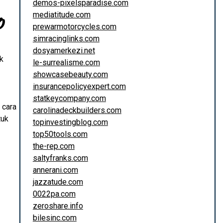
demos-pixelsparadise.com
o
mediatitude.com
prewarmotorcycles.com
simracinglinks.com
dosyamerkezi.net
k
le-surrealisme.com
showcasebeauty.com
insurancepolicyexpert.com
statkeycompany.com
 cara
carolinadeckbuilders.com
tuk
topinvestingblog.com
top50tools.com
the-rep.com
saltyfranks.com
annerani.com
jazzatude.com
0022pa.com
zeroshare.info
bilesinc.com