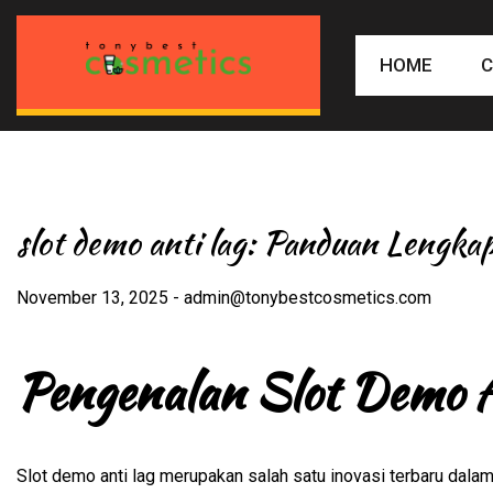
Skip
to
content
HOME
C
slot demo anti lag: Panduan Lengk
November 13, 2025
-
admin@tonybestcosmetics.com
Pengenalan Slot Demo A
Slot demo anti lag merupakan salah satu inovasi terbaru dalam