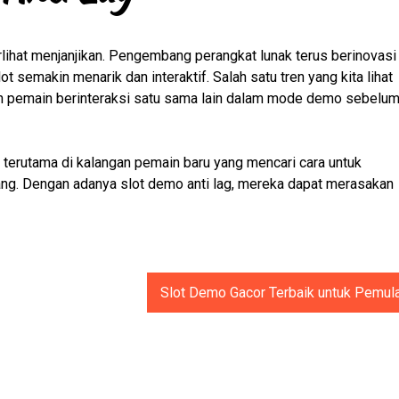
lihat menjanjikan. Pengembang perangkat lunak terus berinovasi
semakin menarik dan interaktif. Salah satu tren yang kita lihat
an pemain berinteraksi satu sama lain dalam mode demo sebelu
 terutama di kalangan pemain baru yang mencari cara untuk
ang. Dengan adanya slot demo anti lag, mereka dapat merasakan
Slot Demo Gacor Terbaik untuk Pemul