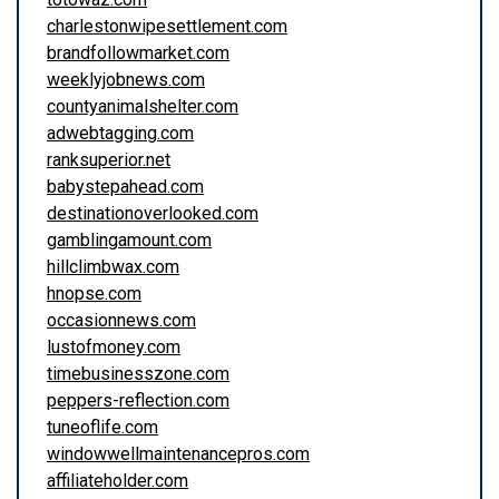
charlestonwipesettlement.com
brandfollowmarket.com
weeklyjobnews.com
countyanimalshelter.com
adwebtagging.com
ranksuperior.net
babystepahead.com
destinationoverlooked.com
gamblingamount.com
hillclimbwax.com
hnopse.com
occasionnews.com
lustofmoney.com
timebusinesszone.com
peppers-reflection.com
tuneoflife.com
windowwellmaintenancepros.com
affiliateholder.com