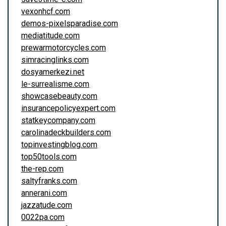
vexonhcf.com
demos-pixelsparadise.com
mediatitude.com
prewarmotorcycles.com
simracinglinks.com
dosyamerkezi.net
le-surrealisme.com
showcasebeauty.com
insurancepolicyexpert.com
statkeycompany.com
carolinadeckbuilders.com
topinvestingblog.com
top50tools.com
the-rep.com
saltyfranks.com
annerani.com
jazzatude.com
0022pa.com