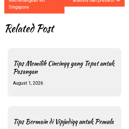
navigation
Memenangkan 4D
analisis dan prediksi
Singapore
Related Post
Tips Memilih Cincinqq yang Tepat untuk
Pasangan
August 1, 2026
Tips Bermain di Vipjudiqq untuk Pemula