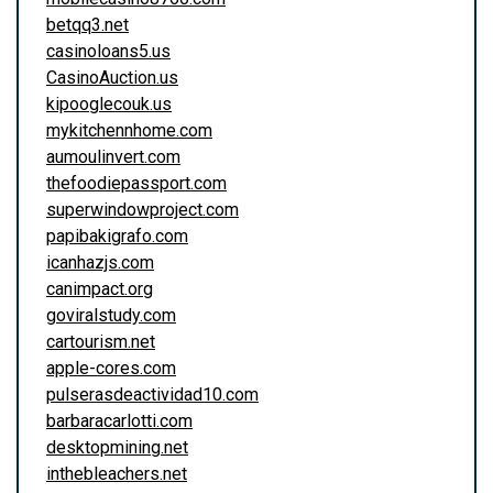
betqq3.net
casinoloans5.us
CasinoAuction.us
kipooglecouk.us
mykitchennhome.com
aumoulinvert.com
thefoodiepassport.com
superwindowproject.com
papibakigrafo.com
icanhazjs.com
canimpact.org
goviralstudy.com
cartourism.net
apple-cores.com
pulserasdeactividad10.com
barbaracarlotti.com
desktopmining.net
inthebleachers.net