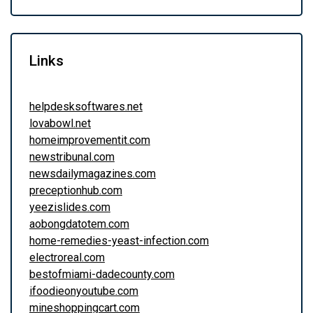
Links
helpdesksoftwares.net
lovabowl.net
homeimprovementit.com
newstribunal.com
newsdailymagazines.com
preceptionhub.com
yeezislides.com
aobongdatotem.com
home-remedies-yeast-infection.com
electroreal.com
bestofmiami-dadecounty.com
ifoodieonyoutube.com
mineshoppingcart.com