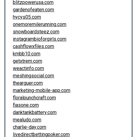
blitzpowerusa.com
gardenofeaten.com
hycys05.com
onemoremilerunning.com
snowboardsteez.com
instagrambioforgirls.com
cashflowxfiles.com
kmbb10.com
getxtrem.com
weactinfo.com
meshingsocial.com
thearguer.com
marketing-mobile-app.com
floralpunchcraft.com
fiasone.com
danktankbattery.com
mealudo.com
charlie-day.com
livedirectbettingpoker.com