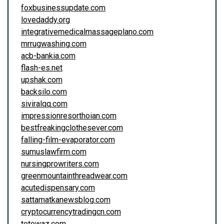
foxbusinessupdate.com
lovedaddy.org
integrativemedicalmassageplano.com
mrrugwashing.com
acb-bankia.com
flash-es.net
upshak.com
backsilo.com
siviralqq.com
impressionresorthoian.com
bestfreakingclothesever.com
falling-film-evaporator.com
sumuslawfirm.com
nursingprowriters.com
greenmountainthreadwear.com
acutedispensary.com
sattamatkanewsblog.com
cryptocurrencytradingcn.com
totowaz.com