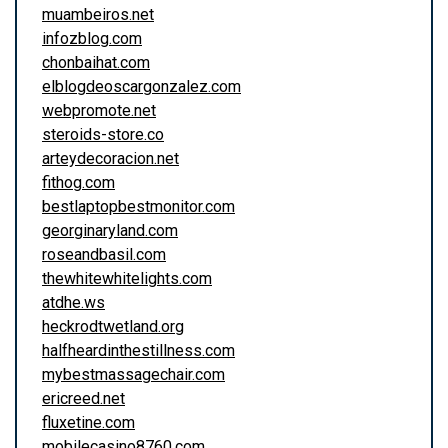
muambeiros.net
infozblog.com
chonbaihat.com
elblogdeoscargonzalez.com
webpromote.net
steroids-store.co
arteydecoracion.net
fithog.com
bestlaptopbestmonitor.com
georginaryland.com
roseandbasil.com
thewhitewhitelights.com
atdhe.ws
heckrodtwetland.org
halfheardinthestillness.com
mybestmassagechair.com
ericreed.net
fluxetine.com
mobilecasino8760.com