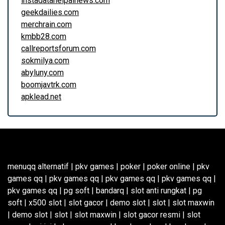
instadatahelpainews.com
geekdailies.com
merchrain.com
kmbb28.com
callreportsforum.com
sokmilya.com
abyluny.com
boomjavtrk.com
apklead.net
menuqq alternatif
|
pkv games
|
poker
|
poker online
|
pkv
games qq
|
pkv games qq
|
pkv games qq
|
pkv games qq
|
pkv games qq
|
pg soft
|
bandarq
|
slot anti rungkat
|
pg
soft
|
x500 slot
|
slot gacor
|
demo slot
|
slot
|
slot maxwin
|
demo slot
|
slot
|
slot maxwin
|
slot gacor resmi
|
slot