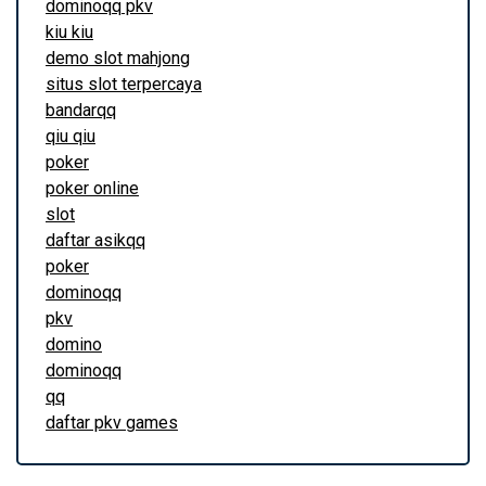
dominoqq pkv
kiu kiu
demo slot mahjong
situs slot terpercaya
bandarqq
qiu qiu
poker
poker online
slot
daftar asikqq
poker
dominoqq
pkv
domino
dominoqq
qq
daftar pkv games