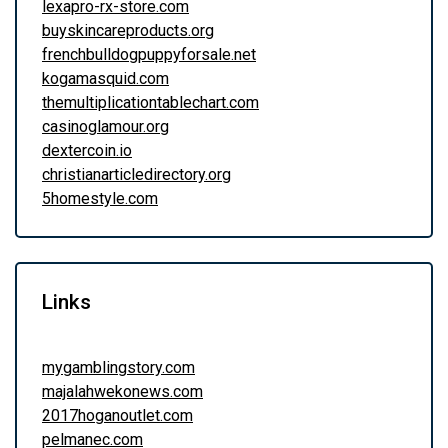
lexapro-rx-store.com
buyskincareproducts.org
frenchbulldogpuppyforsale.net
kogamasquid.com
themultiplicationtablechart.com
casinoglamour.org
dextercoin.io
christianarticledirectory.org
5homestyle.com
Links
mygamblingstory.com
majalahwekonews.com
2017hoganoutlet.com
pelmanec.com