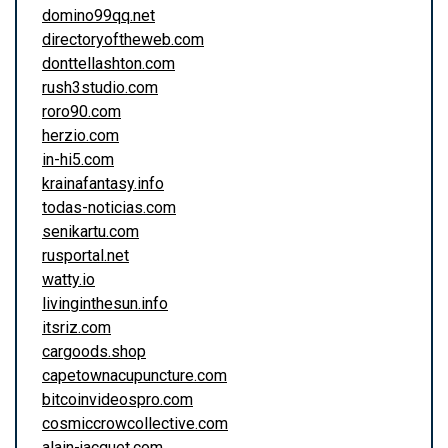
domino99qq.net
directoryoftheweb.com
donttellashton.com
rush3studio.com
roro90.com
herzio.com
in-hi5.com
krainafantasy.info
todas-noticias.com
senikartu.com
rusportal.net
watty.io
livinginthesun.info
itsriz.com
cargoods.shop
capetownacupuncture.com
bitcoinvideospro.com
cosmiccrowcollective.com
alain-jacquet.com