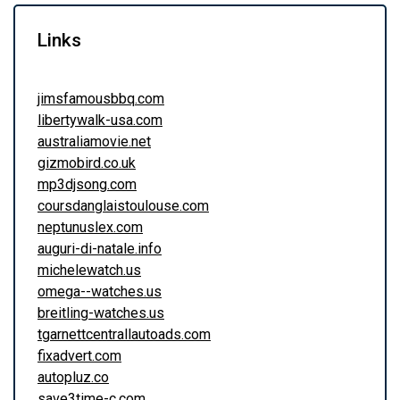
Links
jimsfamousbbq.com
libertywalk-usa.com
australiamovie.net
gizmobird.co.uk
mp3djsong.com
coursdanglaistoulouse.com
neptunuslex.com
auguri-di-natale.info
michelewatch.us
omega--watches.us
breitling-watches.us
tgarnettcentrallautoads.com
fixadvert.com
autopluz.co
save3time-c.com