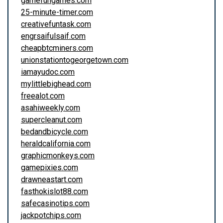
gamefungames.com
25-minute-timer.com
creativefuntask.com
engrsaifulsaif.com
cheapbtcminers.com
unionstationtogeorgetown.com
iamayudoc.com
mylittlebighead.com
freealot.com
asahiweekly.com
supercleanut.com
bedandbicycle.com
heraldcalifornia.com
graphicmonkeys.com
gamepixies.com
drawneastart.com
fasthokislot88.com
safecasinotips.com
jackpotchips.com