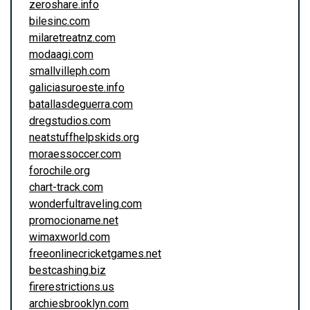
zeroshare.info
bilesinc.com
milaretreatnz.com
modaagi.com
smallvilleph.com
galiciasuroeste.info
batallasdeguerra.com
dregstudios.com
neatstuffhelpskids.org
moraessoccer.com
forochile.org
chart-track.com
wonderfultraveling.com
promocioname.net
wimaxworld.com
freeonlinecricketgames.net
bestcashing.biz
firerestrictions.us
archiesbrooklyn.com