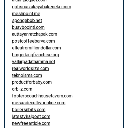
gotisouizakayabakeneko.com
meshpoint.me
spongebob.net
busyboxintl.com
auttayanratchapak.com
postcoffeebarva.com
elteatromilliondollar.com
burgerkingfranchise.org
vallarpadathamma.net
realworldsize.com
teknolama.com
productforbaby.com
orb-z.com
fosterscoachhousetavern.com
mesasdecultivoonline.com
boilersnbits.com
latestviralpost.com
newfreearticle.com