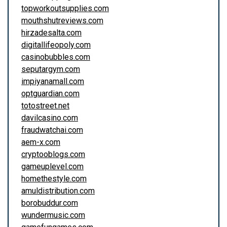
topworkoutsupplies.com
mouthshutreviews.com
hirzadesalta.com
digitallifeopoly.com
casinobubbles.com
seputargym.com
impiyanamall.com
optguardian.com
totostreet.net
davilcasino.com
fraudwatchai.com
aem-x.com
cryptooblogs.com
gameuplevel.com
homethestyle.com
amuldistribution.com
borobuddur.com
wundermusic.com