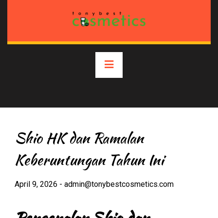
Skip
to
content
Primary
Menu
Shio HK dan Ramalan
Keberuntungan Tahun Ini
April 9, 2026
-
admin@tonybestcosmetics.com
Pengenalan Shio dan