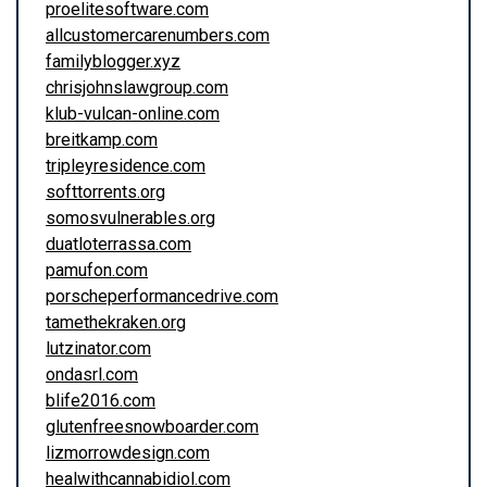
proelitesoftware.com
allcustomercarenumbers.com
familyblogger.xyz
chrisjohnslawgroup.com
klub-vulcan-online.com
breitkamp.com
tripleyresidence.com
softtorrents.org
somosvulnerables.org
duatloterrassa.com
pamufon.com
porscheperformancedrive.com
tamethekraken.org
lutzinator.com
ondasrl.com
blife2016.com
glutenfreesnowboarder.com
lizmorrowdesign.com
healwithcannabidiol.com