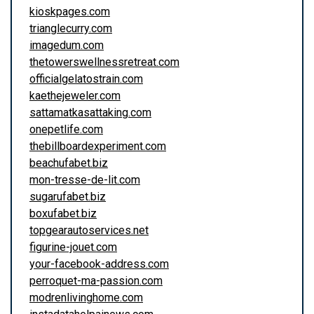
kioskpages.com
trianglecurry.com
imagedum.com
thetowerswellnessretreat.com
officialgelatostrain.com
kaethejeweler.com
sattamatkasattaking.com
onepetlife.com
thebillboardexperiment.com
beachufabet.biz
mon-tresse-de-lit.com
sugarufabet.biz
boxufabet.biz
topgearautoservices.net
figurine-jouet.com
your-facebook-address.com
perroquet-ma-passion.com
modrenlivinghome.com