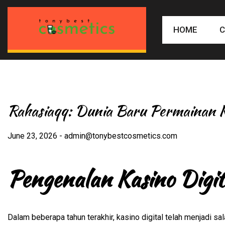
Skip
to
content
HOME
C
Rahasiaqq: Dunia Baru Permainan K
June 23, 2026
-
admin@tonybestcosmetics.com
Pengenalan Kasino Digit
Dalam beberapa tahun terakhir, kasino digital telah menjadi s