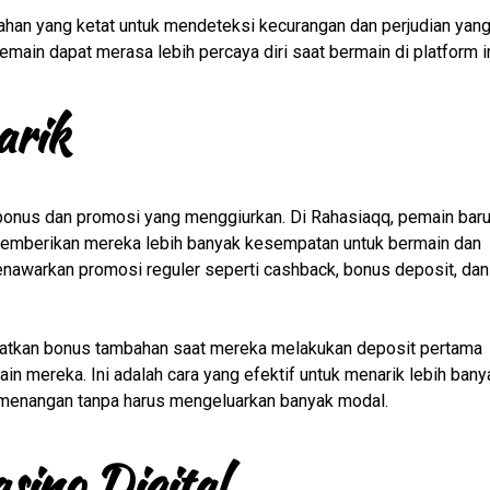
gahan yang ketat untuk mendeteksi kecurangan dan perjudian yan
main dapat merasa lebih percaya diri saat bermain di platform in
arik
an bonus dan promosi yang menggiurkan. Di Rahasiaqq, pemain bar
memberikan mereka lebih banyak kesempatan untuk bermain dan
 menawarkan promosi reguler seperti cashback, bonus deposit, dan
patkan bonus tambahan saat mereka melakukan deposit pertama
in mereka. Ini adalah cara yang efektif untuk menarik lebih bany
enangan tanpa harus mengeluarkan banyak modal.
sino Digital