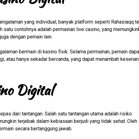
engalaman yang individual, banyak platform seperti Rahasiaqq te
h satu contohnya adalah permainan live casino, yang memungkin
juga dengan pemain lain.
galaman bermain di kasino fisik. Selama permainan, pemain dapa
egi, atau hanya sekadar bercanda, yang dapat menambah kesena
no Digital
lepas dari tantangan. Salah satu tantangan utama adalah risiko
ngkin terjebak dalam kebiasaan berjudi yang tidak sehat. Oleh
bermain secara bertanggung jawab.