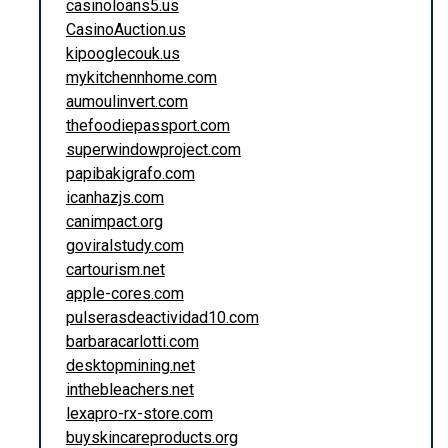
casinoloans5.us
CasinoAuction.us
kipooglecouk.us
mykitchennhome.com
aumoulinvert.com
thefoodiepassport.com
superwindowproject.com
papibakigrafo.com
icanhazjs.com
canimpact.org
goviralstudy.com
cartourism.net
apple-cores.com
pulserasdeactividad10.com
barbaracarlotti.com
desktopmining.net
inthebleachers.net
lexapro-rx-store.com
buyskincareproducts.org