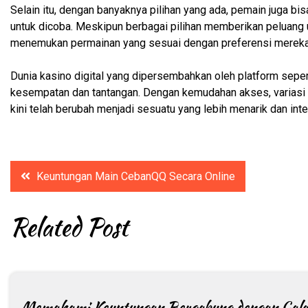
Selain itu, dengan banyaknya pilihan yang ada, pemain juga 
untuk dicoba. Meskipun berbagai pilihan memberikan peluang 
menemukan permainan yang sesuai dengan preferensi mereka
Dunia kasino digital yang dipersembahkan oleh platform sep
kesempatan dan tantangan. Dengan kemudahan akses, variasi p
kini telah berubah menjadi sesuatu yang lebih menarik dan inter
Post
Keuntungan Main CebanQQ Secara Online
navigation
Related Post
Memahami Keuntungan Bergabung dengan Gala