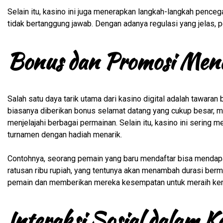
Selain itu, kasino ini juga menerapkan langkah-langkah pence
tidak bertanggung jawab. Dengan adanya regulasi yang jelas, pe
Bonus dan Promosi Men
Salah satu daya tarik utama dari kasino digital adalah tawar
biasanya diberikan bonus selamat datang yang cukup besar, 
menjelajahi berbagai permainan. Selain itu, kasino ini sering
turnamen dengan hadiah menarik.
Contohnya, seorang pemain yang baru mendaftar bisa menda
ratusan ribu rupiah, yang tentunya akan menambah durasi berma
pemain dan memberikan mereka kesempatan untuk meraih kem
Interaksi Sosial dalam Ka