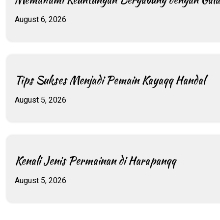
August 6, 2026
Tips Sukses Menjadi Pemain Kayaqq Handal
August 5, 2026
Kenali Jenis Permainan di Harapanqq
August 5, 2026