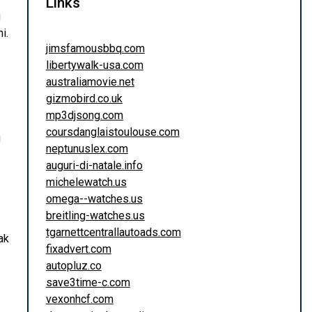
Links
g
i.
jimsfamousbbq.com
libertywalk-usa.com
australiamovie.net
gizmobird.co.uk
mp3djsong.com
coursdanglaistoulouse.com
u
neptunuslex.com
auguri-di-natale.info
michelewatch.us
omega--watches.us
breitling-watches.us
tgarnettcentrallautoads.com
ak
fixadvert.com
autopluz.co
save3time-c.com
vexonhcf.com