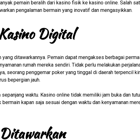
yak pemain beralih dari kasino fisik ke kasino online. Salah sa
awarkan pengalaman bermain yang inovatif dan mengasyikkan.
asino Digital
an yang ditawarkannya. Pemain dapat mengakses berbagai perma
 kenyamanan rumah mereka sendiri. Tidak perlu melakukan perjalan
ya, seorang penggemar poker yang tinggal di daerah terpencil kin
us bepergian jauh.
sepanjang waktu. Kasino online tidak memiliki jam buka dan tut
tuk bermain kapan saja sesuai dengan waktu dan kenyamanan mer
 Ditawarkan