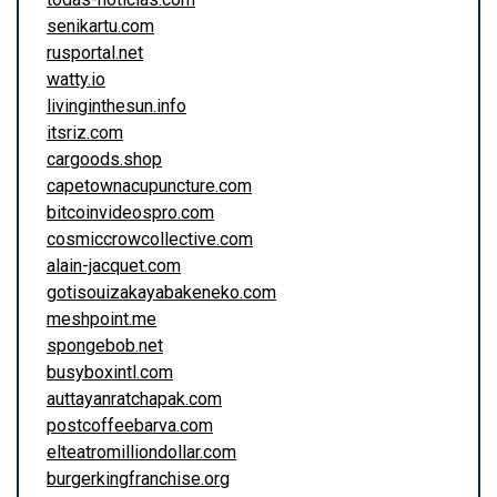
senikartu.com
rusportal.net
watty.io
livinginthesun.info
itsriz.com
cargoods.shop
capetownacupuncture.com
bitcoinvideospro.com
cosmiccrowcollective.com
alain-jacquet.com
gotisouizakayabakeneko.com
meshpoint.me
spongebob.net
busyboxintl.com
auttayanratchapak.com
postcoffeebarva.com
elteatromilliondollar.com
burgerkingfranchise.org