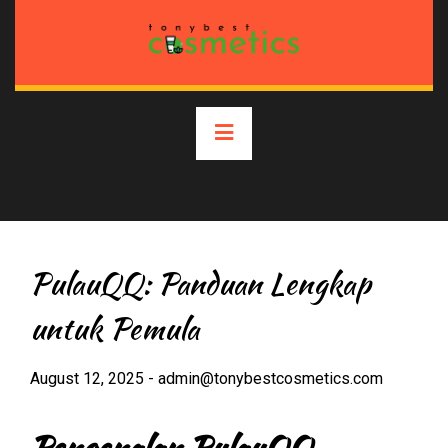
Skip
to
content
Primary
Menu
PulauQQ: Panduan Lengkap
untuk Pemula
August 12, 2025
-
admin@tonybestcosmetics.com
Pengenalan PulauQQ