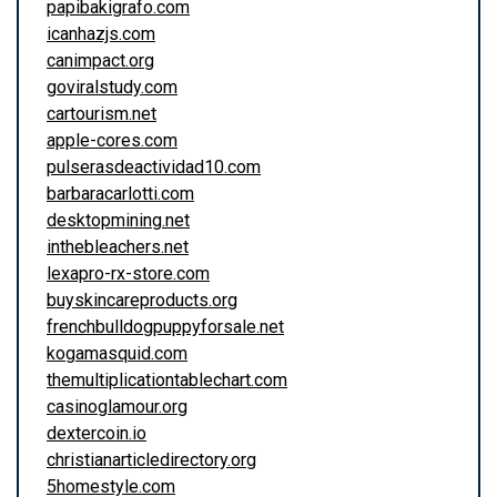
papibakigrafo.com
icanhazjs.com
canimpact.org
goviralstudy.com
cartourism.net
apple-cores.com
pulserasdeactividad10.com
barbaracarlotti.com
desktopmining.net
inthebleachers.net
lexapro-rx-store.com
buyskincareproducts.org
frenchbulldogpuppyforsale.net
kogamasquid.com
themultiplicationtablechart.com
casinoglamour.org
dextercoin.io
christianarticledirectory.org
5homestyle.com