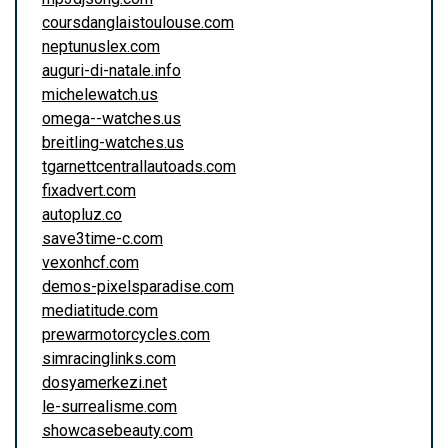
coursdanglaistoulouse.com
neptunuslex.com
auguri-di-natale.info
michelewatch.us
omega--watches.us
breitling-watches.us
tgarnettcentrallautoads.com
fixadvert.com
autopluz.co
save3time-c.com
vexonhcf.com
demos-pixelsparadise.com
mediatitude.com
prewarmotorcycles.com
simracinglinks.com
dosyamerkezi.net
le-surrealisme.com
showcasebeauty.com