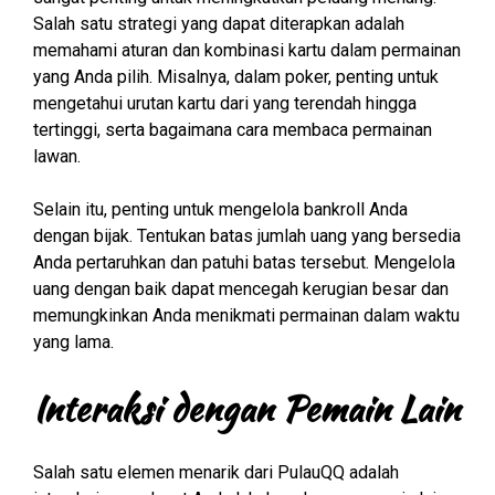
Salah satu strategi yang dapat diterapkan adalah
memahami aturan dan kombinasi kartu dalam permainan
yang Anda pilih. Misalnya, dalam poker, penting untuk
mengetahui urutan kartu dari yang terendah hingga
tertinggi, serta bagaimana cara membaca permainan
lawan.
Selain itu, penting untuk mengelola bankroll Anda
dengan bijak. Tentukan batas jumlah uang yang bersedia
Anda pertaruhkan dan patuhi batas tersebut. Mengelola
uang dengan baik dapat mencegah kerugian besar dan
memungkinkan Anda menikmati permainan dalam waktu
yang lama.
Interaksi dengan Pemain Lain
Salah satu elemen menarik dari PulauQQ adalah