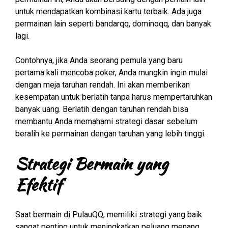
untuk mendapatkan kombinasi kartu terbaik. Ada juga
permainan lain seperti bandarqq, dominoqq, dan banyak
lagi.
Contohnya, jika Anda seorang pemula yang baru
pertama kali mencoba poker, Anda mungkin ingin mulai
dengan meja taruhan rendah. Ini akan memberikan
kesempatan untuk berlatih tanpa harus mempertaruhkan
banyak uang. Berlatih dengan taruhan rendah bisa
membantu Anda memahami strategi dasar sebelum
beralih ke permainan dengan taruhan yang lebih tinggi.
Strategi Bermain yang
Efektif
Saat bermain di PulauQQ, memiliki strategi yang baik
sangat penting untuk meningkatkan peluang menang.