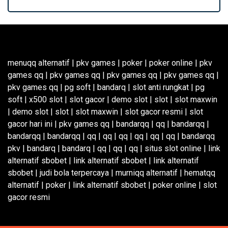
menuqq alternatif
|
pkv games
|
poker
|
poker online
|
pkv
games qq
|
pkv games qq
|
pkv games qq
|
pkv games qq
|
pkv games qq
|
pg soft
|
bandarq
|
slot anti rungkat
|
pg
soft
|
x500 slot
|
slot gacor
|
demo slot
|
slot
|
slot maxwin
|
demo slot
|
slot
|
slot maxwin
|
slot gacor resmi
|
slot
gacor hari ini
|
pkv games qq
|
bandarqq
|
qq
|
bandarqq
|
bandarqq
|
bandarqq
|
qq
|
qq
|
qq
|
qq
|
qq
|
qq
|
bandarqq
pkv
|
bandarq
|
bandarq
|
qq
|
qq
|
qq
|
situs slot online
|
link
alternatif sbobet
|
link alternatif sbobet
|
link alternatif
sbobet
|
judi bola terpercaya
|
murniqq alternatif
|
hematqq
alternatif
|
poker
|
link alternatif sbobet
|
poker online
|
slot
gacor resmi