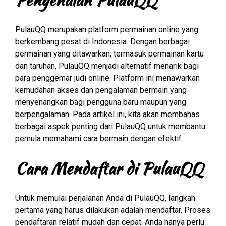
PulauQQ merupakan platform permainan online yang
berkembang pesat di Indonesia. Dengan berbagai
permainan yang ditawarkan, termasuk permainan kartu
dan taruhan, PulauQQ menjadi alternatif menarik bagi
para penggemar judi online. Platform ini menawarkan
kemudahan akses dan pengalaman bermain yang
menyenangkan bagi pengguna baru maupun yang
berpengalaman. Pada artikel ini, kita akan membahas
berbagai aspek penting dari PulauQQ untuk membantu
pemula memahami cara bermain dengan efektif.
Cara Mendaftar di PulauQQ
Untuk memulai perjalanan Anda di PulauQQ, langkah
pertama yang harus dilakukan adalah mendaftar. Proses
pendaftaran relatif mudah dan cepat. Anda hanya perlu