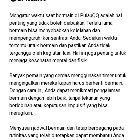
Mengatur waktu saat bermain di PulauQQ adalah hal
penting yang tidak boleh diabaikan. Terlalu lama
bermain bisa menyebabkan kelelahan dan
mempengaruhi konsentrasi Anda. Sediakan waktu
tertentu untuk bermain dan pastikan Anda tidak
terganggu oleh kegiatan lain. Hal ini juga penting untuk
menjaga kesehatan mental dan fisik.
Banyak pemain yang cerdas menggunakan timer untuk
mengingatkan mereka kapan harus berhenti bermain.
Dengan cara ini, Anda dapat menikmati pengalaman
bermain dengan lebih baik, tanpa tekanan yang
berlebihan atau keputusan impulsif yang bisa
merugikan.
Menyusun jadwal bermain dan tetap berpegang pada
rutinitas yang telah ditetapkan dapat membantu Anda