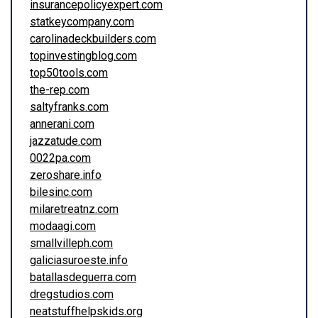
insurancepolicyexpert.com
statkeycompany.com
carolinadeckbuilders.com
topinvestingblog.com
top50tools.com
the-rep.com
saltyfranks.com
annerani.com
jazzatude.com
0022pa.com
zeroshare.info
bilesinc.com
milaretreatnz.com
modaagi.com
smallvilleph.com
galiciasuroeste.info
batallasdeguerra.com
dregstudios.com
neatstuffhelpskids.org