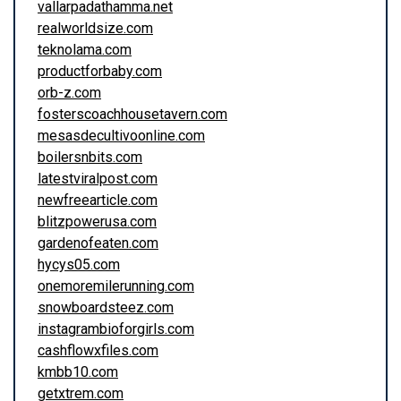
vallarpadathamma.net
realworldsize.com
teknolama.com
productforbaby.com
orb-z.com
fosterscoachhousetavern.com
mesasdecultivoonline.com
boilersnbits.com
latestviralpost.com
newfreearticle.com
blitzpowerusa.com
gardenofeaten.com
hycys05.com
onemoremilerunning.com
snowboardsteez.com
instagrambioforgirls.com
cashflowxfiles.com
kmbb10.com
getxtrem.com