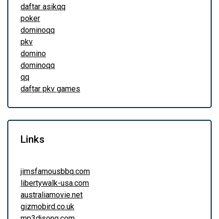
daftar asikqq
poker
dominoqq
pkv
domino
dominoqq
qq
daftar pkv games
Links
jimsfamousbbq.com
libertywalk-usa.com
australiamovie.net
gizmobird.co.uk
mp3djsong.com