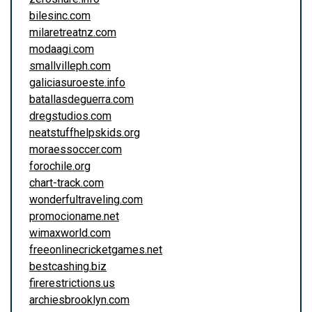
bilesinc.com
milaretreatnz.com
modaagi.com
smallvilleph.com
galiciasuroeste.info
batallasdeguerra.com
dregstudios.com
neatstuffhelpskids.org
moraessoccer.com
forochile.org
chart-track.com
wonderfultraveling.com
promocioname.net
wimaxworld.com
freeonlinecricketgames.net
bestcashing.biz
firerestrictions.us
archiesbrooklyn.com