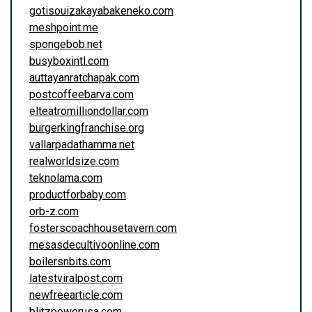
gotisouizakayabakeneko.com
meshpoint.me
spongebob.net
busyboxintl.com
auttayanratchapak.com
postcoffeebarva.com
elteatromilliondollar.com
burgerkingfranchise.org
vallarpadathamma.net
realworldsize.com
teknolama.com
productforbaby.com
orb-z.com
fosterscoachhousetavern.com
mesasdecultivoonline.com
boilersnbits.com
latestviralpost.com
newfreearticle.com
blitzpowerusa.com