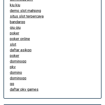
kiu kiu
demo slot mahjong
situs slot terpercaya
bandarqq
qiu qiu
poker
poker online
slot
daftar asikqq
poker
dominoqq
pkv
domino
dominoqq
qq
daftar pkv games