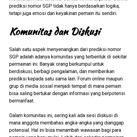
prediksi nomor SGP tidak hanya berdasarkan logika,
tetapi juga emosi dan keyakinan pemain itu sendiri.
Komunitas dan Diskusi
Salah satu aspek menyenangkan dari prediksi nomor
SGP adalah adanya komunitas yang terbentuk di sekitar
permainan ini. Banyak orang berkumpul untuk
berdiskusi, berbagi pengalaman, dan memberikan
prediksi kepada satu sama lain. Forum online maupun
grup di media sosial menjadi tempat di mana pemain
bisa saling bertukar dengan informasi yang berpotensi
bermanfaat.
Dalam komunitas ini, sering kali ada sesi diskusi di
mana anggota membahas angka-angka yang dianggap
potensial. Hal ini bisa menambah wawasan bagi para