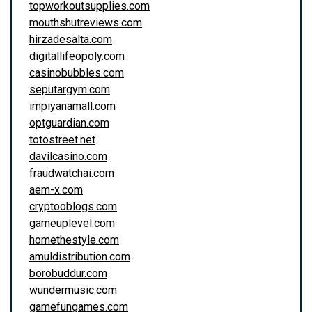
topworkoutsupplies.com
mouthshutreviews.com
hirzadesalta.com
digitallifeopoly.com
casinobubbles.com
seputargym.com
impiyanamall.com
optguardian.com
totostreet.net
davilcasino.com
fraudwatchai.com
aem-x.com
cryptooblogs.com
gameuplevel.com
homethestyle.com
amuldistribution.com
borobuddur.com
wundermusic.com
gamefungames.com