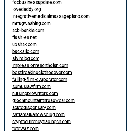
foxbusinessupdate.com
lovedaddy.org
integrativemedicalmassageplano.com
mrrugwashing.com
acb-bankia.com
flash-es.net
upshak.com
backsilo.com
siviralqq.com
impressionresorthoian.com
bestfreakingclothesever.com
falling-film-evaporator.com
sumuslawfirm.com
nursingprowriters.com
greenmountainthreadwear.com
acutedispensary.com
sattamatkanewsblog.com
cryptocurrencytradingcn.com
totowaz.com