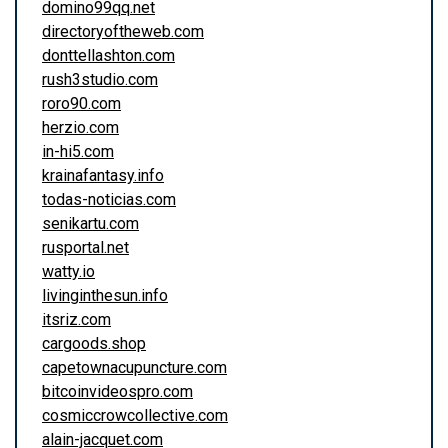
domino99qq.net
directoryoftheweb.com
donttellashton.com
rush3studio.com
roro90.com
herzio.com
in-hi5.com
krainafantasy.info
todas-noticias.com
senikartu.com
rusportal.net
watty.io
livinginthesun.info
itsriz.com
cargoods.shop
capetownacupuncture.com
bitcoinvideospro.com
cosmiccrowcollective.com
alain-jacquet.com