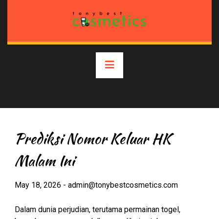
Skip
to
content
Primary
Menu
Prediksi Nomor Keluar HK
Malam Ini
May 18, 2026
-
admin@tonybestcosmetics.com
Dalam dunia perjudian, terutama permainan togel,