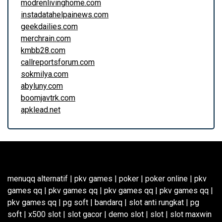
modrenlivinghome.com
instadatahelpainews.com
geekdailies.com
merchrain.com
kmbb28.com
callreportsforum.com
sokmilya.com
abyluny.com
boomjavtrk.com
apklead.net
menuqq alternatif
|
pkv games
|
poker
|
poker online
|
pkv
games qq
|
pkv games qq
|
pkv games qq
|
pkv games qq
|
pkv games qq
|
pg soft
|
bandarq
|
slot anti rungkat
|
pg
soft
|
x500 slot
|
slot gacor
|
demo slot
|
slot
|
slot maxwin