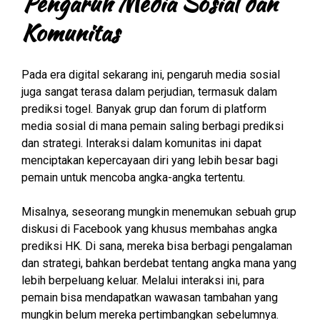
Pengaruh Media Sosial dan
Komunitas
Pada era digital sekarang ini, pengaruh media sosial
juga sangat terasa dalam perjudian, termasuk dalam
prediksi togel. Banyak grup dan forum di platform
media sosial di mana pemain saling berbagi prediksi
dan strategi. Interaksi dalam komunitas ini dapat
menciptakan kepercayaan diri yang lebih besar bagi
pemain untuk mencoba angka-angka tertentu.
Misalnya, seseorang mungkin menemukan sebuah grup
diskusi di Facebook yang khusus membahas angka
prediksi HK. Di sana, mereka bisa berbagi pengalaman
dan strategi, bahkan berdebat tentang angka mana yang
lebih berpeluang keluar. Melalui interaksi ini, para
pemain bisa mendapatkan wawasan tambahan yang
mungkin belum mereka pertimbangkan sebelumnya.