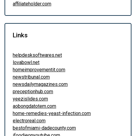
affiliateholder.com
Links
helpdesksoftwares.net
lovabowl.net
homeimprovementit.com
newstribunal.com
newsdailymagazines.com
preceptionhub.com
yeezislides.com
aobongdatotem.com
home-remedies-yeast-infection.com
electroreal.com
bestofmiami-dadecounty.com
ifoodieonyoutube.com