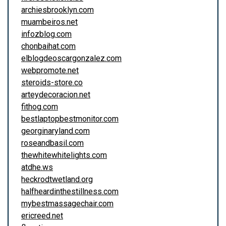
archiesbrooklyn.com
muambeiros.net
infozblog.com
chonbaihat.com
elblogdeoscargonzalez.com
webpromote.net
steroids-store.co
arteydecoracion.net
fithog.com
bestlaptopbestmonitor.com
georginaryland.com
roseandbasil.com
thewhitewhitelights.com
atdhe.ws
heckrodtwetland.org
halfheardinthestillness.com
mybestmassagechair.com
ericreed.net