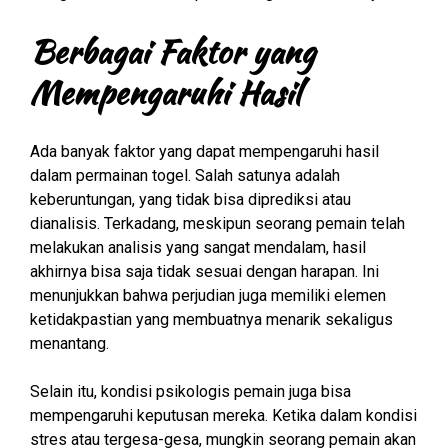
Berbagai Faktor yang
Mempengaruhi Hasil
Ada banyak faktor yang dapat mempengaruhi hasil
dalam permainan togel. Salah satunya adalah
keberuntungan, yang tidak bisa diprediksi atau
dianalisis. Terkadang, meskipun seorang pemain telah
melakukan analisis yang sangat mendalam, hasil
akhirnya bisa saja tidak sesuai dengan harapan. Ini
menunjukkan bahwa perjudian juga memiliki elemen
ketidakpastian yang membuatnya menarik sekaligus
menantang.
Selain itu, kondisi psikologis pemain juga bisa
mempengaruhi keputusan mereka. Ketika dalam kondisi
stres atau tergesa-gesa, mungkin seorang pemain akan