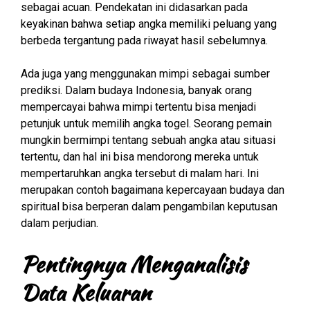
sebagai acuan. Pendekatan ini didasarkan pada
keyakinan bahwa setiap angka memiliki peluang yang
berbeda tergantung pada riwayat hasil sebelumnya.
Ada juga yang menggunakan mimpi sebagai sumber
prediksi. Dalam budaya Indonesia, banyak orang
mempercayai bahwa mimpi tertentu bisa menjadi
petunjuk untuk memilih angka togel. Seorang pemain
mungkin bermimpi tentang sebuah angka atau situasi
tertentu, dan hal ini bisa mendorong mereka untuk
mempertaruhkan angka tersebut di malam hari. Ini
merupakan contoh bagaimana kepercayaan budaya dan
spiritual bisa berperan dalam pengambilan keputusan
dalam perjudian.
Pentingnya Menganalisis
Data Keluaran