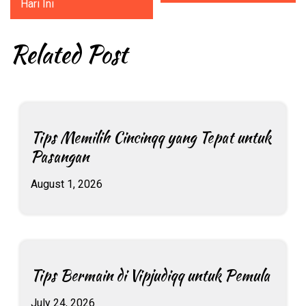
navigation
Hari Ini
Related Post
Tips Memilih Cincinqq yang Tepat untuk
Pasangan
August 1, 2026
Tips Bermain di Vipjudiqq untuk Pemula
July 24, 2026