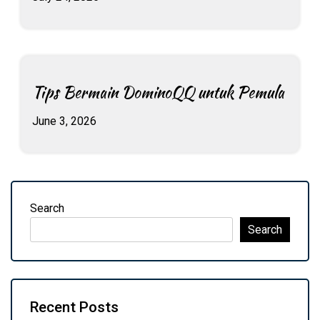
Tips Bermain DominoQQ untuk Pemula
June 3, 2026
Search
Search
Recent Posts