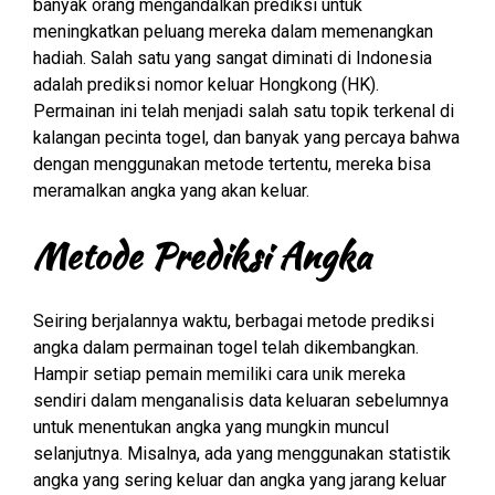
banyak orang mengandalkan prediksi untuk
meningkatkan peluang mereka dalam memenangkan
hadiah. Salah satu yang sangat diminati di Indonesia
adalah prediksi nomor keluar Hongkong (HK).
Permainan ini telah menjadi salah satu topik terkenal di
kalangan pecinta togel, dan banyak yang percaya bahwa
dengan menggunakan metode tertentu, mereka bisa
meramalkan angka yang akan keluar.
Metode Prediksi Angka
Seiring berjalannya waktu, berbagai metode prediksi
angka dalam permainan togel telah dikembangkan.
Hampir setiap pemain memiliki cara unik mereka
sendiri dalam menganalisis data keluaran sebelumnya
untuk menentukan angka yang mungkin muncul
selanjutnya. Misalnya, ada yang menggunakan statistik
angka yang sering keluar dan angka yang jarang keluar