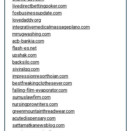
livedirectbettingpoker.com
foxbusinessupdate.com
lovedaddy.org
integrativemedicalmassageplano.com
mrrugwashing.com
acb-bankia.com
flash-es.net
upshak.com
backsilo.com
siviralqq.com
impressionresorthoian.com
bestfreakingclothesever.com
falling-film-evaporator.com
sumuslawfirm.com
nursingprowriters.com
greenmountainthreadwear.com
acutedispensary.com
sattamatkanewsblog.com