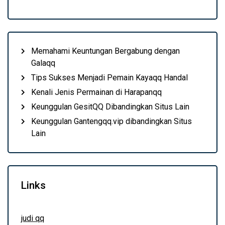
Memahami Keuntungan Bergabung dengan
Galaqq
Tips Sukses Menjadi Pemain Kayaqq Handal
Kenali Jenis Permainan di Harapanqq
Keunggulan GesitQQ Dibandingkan Situs Lain
Keunggulan Gantengqq.vip dibandingkan Situs
Lain
Links
judi qq