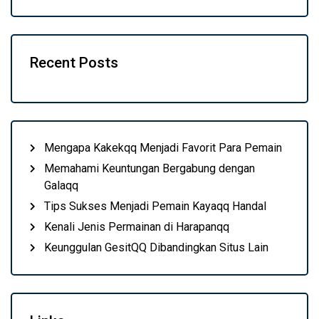
Recent Posts
Mengapa Kakekqq Menjadi Favorit Para Pemain
Memahami Keuntungan Bergabung dengan
Galaqq
Tips Sukses Menjadi Pemain Kayaqq Handal
Kenali Jenis Permainan di Harapanqq
Keunggulan GesitQQ Dibandingkan Situs Lain