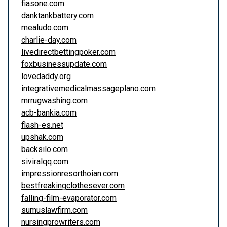
fiasone.com
danktankbattery.com
mealudo.com
charlie-day.com
livedirectbettingpoker.com
foxbusinessupdate.com
lovedaddy.org
integrativemedicalmassageplano.com
mrrugwashing.com
acb-bankia.com
flash-es.net
upshak.com
backsilo.com
siviralqq.com
impressionresorthoian.com
bestfreakingclothesever.com
falling-film-evaporator.com
sumuslawfirm.com
nursingprowriters.com