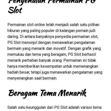
Slot
Permainan slot online telah menjadi salah satu pilihan
hiburan yang paling populer di kalangan pemain judi
daring. Di antara banyaknya penyedia permainan slot,
PG Slot menonjol dengan menawarkan pengalaman
bermain yang menarik dan inovatif. Dengan grafik yang
memukau dan tema yang beragam, PG Slot berhasil
menarik perhatian banyak orang. Permainan ini tidak
hanya memberikan kesempatan untuk memenangkan
hadiah besar, tetapi juga menawarkan pengalaman yang
menyenangkan saat bermain.
Beragam Tema Menarik
Salah satu keunggulan dari PG Slot adalah variasi tema