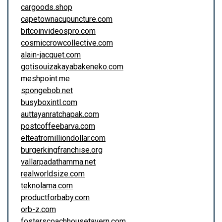
cargoods.shop
capetownacupuncture.com
bitcoinvideospro.com
cosmiccrowcollective.com
alain-jacquet.com
gotisouizakayabakeneko.com
meshpoint.me
spongebob.net
busyboxintl.com
auttayanratchapak.com
postcoffeebarva.com
elteatromilliondollar.com
burgerkingfranchise.org
vallarpadathamma.net
realworldsize.com
teknolama.com
productforbaby.com
orb-z.com
fosterscoachhousetavern.com