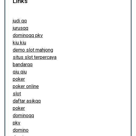
Links
judi qq
jurusqq
dominoqq pkv
kiu kiu
demo slot mahjong
situs slot terpercaya
bandarqq
qiu qiu
poker
poker online
slot
daftar asikqq
poker
dominoqq
pkv
domino