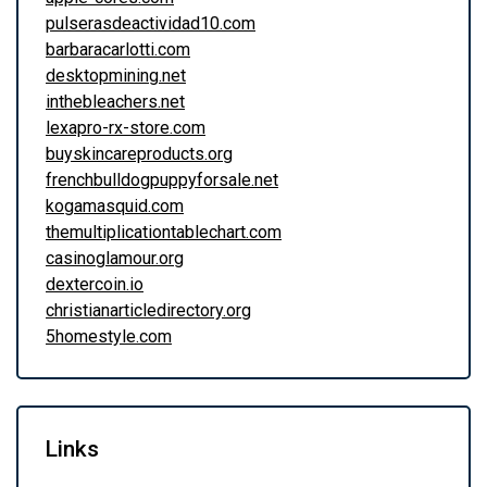
pulserasdeactividad10.com
barbaracarlotti.com
desktopmining.net
inthebleachers.net
lexapro-rx-store.com
buyskincareproducts.org
frenchbulldogpuppyforsale.net
kogamasquid.com
themultiplicationtablechart.com
casinoglamour.org
dextercoin.io
christianarticledirectory.org
5homestyle.com
Links