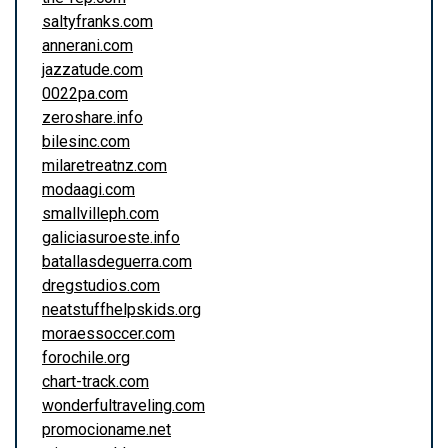
saltyfranks.com
annerani.com
jazzatude.com
0022pa.com
zeroshare.info
bilesinc.com
milaretreatnz.com
modaagi.com
smallvilleph.com
galiciasuroeste.info
batallasdeguerra.com
dregstudios.com
neatstuffhelpskids.org
moraessoccer.com
forochile.org
chart-track.com
wonderfultraveling.com
promocioname.net