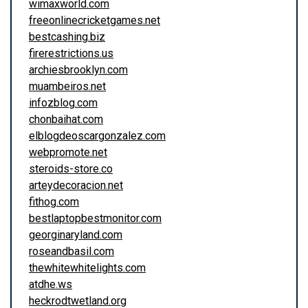
wimaxworld.com
freeonlinecricketgames.net
bestcashing.biz
firerestrictions.us
archiesbrooklyn.com
muambeiros.net
infozblog.com
chonbaihat.com
elblogdeoscargonzalez.com
webpromote.net
steroids-store.co
arteydecoracion.net
fithog.com
bestlaptopbestmonitor.com
georginaryland.com
roseandbasil.com
thewhitewhitelights.com
atdhe.ws
heckrodtwetland.org