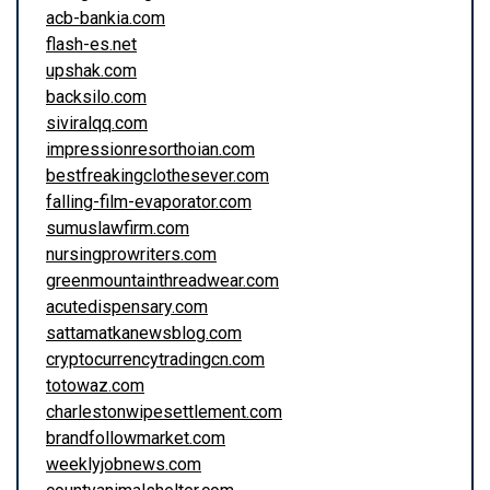
acb-bankia.com
flash-es.net
upshak.com
backsilo.com
siviralqq.com
impressionresorthoian.com
bestfreakingclothesever.com
falling-film-evaporator.com
sumuslawfirm.com
nursingprowriters.com
greenmountainthreadwear.com
acutedispensary.com
sattamatkanewsblog.com
cryptocurrencytradingcn.com
totowaz.com
charlestonwipesettlement.com
brandfollowmarket.com
weeklyjobnews.com