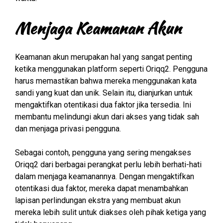
Menjaga Keamanan Akun
Keamanan akun merupakan hal yang sangat penting
ketika menggunakan platform seperti Oriqq2. Pengguna
harus memastikan bahwa mereka menggunakan kata
sandi yang kuat dan unik. Selain itu, dianjurkan untuk
mengaktifkan otentikasi dua faktor jika tersedia. Ini
membantu melindungi akun dari akses yang tidak sah
dan menjaga privasi pengguna.
Sebagai contoh, pengguna yang sering mengakses
Oriqq2 dari berbagai perangkat perlu lebih berhati-hati
dalam menjaga keamanannya. Dengan mengaktifkan
otentikasi dua faktor, mereka dapat menambahkan
lapisan perlindungan ekstra yang membuat akun
mereka lebih sulit untuk diakses oleh pihak ketiga yang