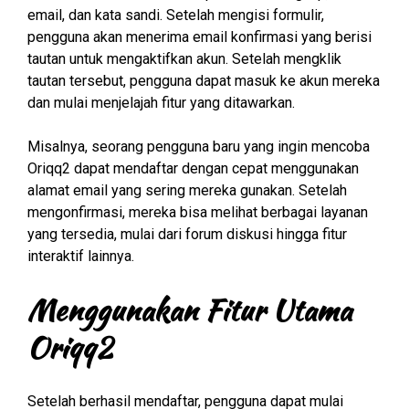
email, dan kata sandi. Setelah mengisi formulir,
pengguna akan menerima email konfirmasi yang berisi
tautan untuk mengaktifkan akun. Setelah mengklik
tautan tersebut, pengguna dapat masuk ke akun mereka
dan mulai menjelajah fitur yang ditawarkan.
Misalnya, seorang pengguna baru yang ingin mencoba
Oriqq2 dapat mendaftar dengan cepat menggunakan
alamat email yang sering mereka gunakan. Setelah
mengonfirmasi, mereka bisa melihat berbagai layanan
yang tersedia, mulai dari forum diskusi hingga fitur
interaktif lainnya.
Menggunakan Fitur Utama
Oriqq2
Setelah berhasil mendaftar, pengguna dapat mulai