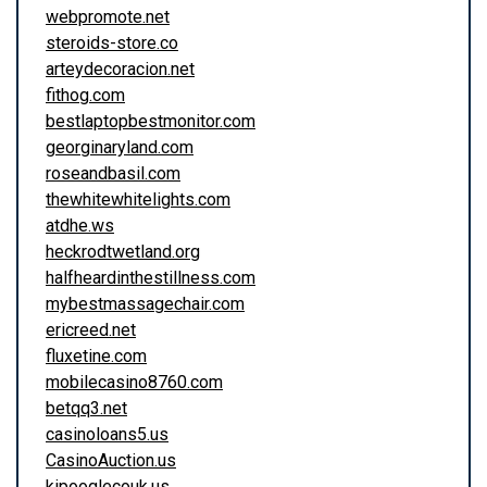
webpromote.net
steroids-store.co
arteydecoracion.net
fithog.com
bestlaptopbestmonitor.com
georginaryland.com
roseandbasil.com
thewhitewhitelights.com
atdhe.ws
heckrodtwetland.org
halfheardinthestillness.com
mybestmassagechair.com
ericreed.net
fluxetine.com
mobilecasino8760.com
betqq3.net
casinoloans5.us
CasinoAuction.us
kipooglecouk.us