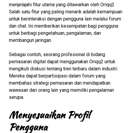
menjelajahi fitur utama yang ditawarkan oleh Oriqq2.
Salah satu fitur yang paling menarik adalah kemampuan
untuk berinteraksi dengan pengguna lain melalui forum
dan chat. Ini memberikan kesempatan bagi pengguna
untuk berbagi pengetahuan, pengalaman, dan
membangun jaringan.
Sebagai contoh, seorang profesional di bidang
pemasaran digital dapat menggunakan Oriqq2 untuk
mengikuti diskusi tentang tren terbaru dalam industri.
Mereka dapat berpartisipasi dalam forum yang
membahas strategi pemasaran dan mendapatkan
wawasan dari orang lain yang memiliki pengalaman
serupa.
Menyesuaikan Profil
Pengguna