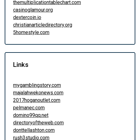
themultiplicationtablechart.com
casinoglamour.org
dextercoin.io
christianarticledirectory.org
5homestyle.com
Links
mygamblingstory.com
majalahwekonews.com
2017hoganoutlet.com
pelmanec.com
domino99qq.net
directoryoftheweb.com
donttellashton.com
rush3studio.com