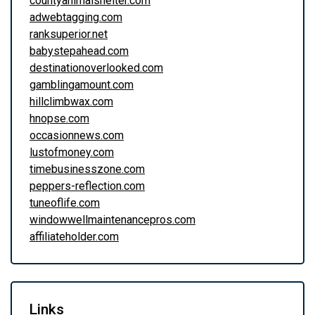
countyanimalshelter.com
adwebtagging.com
ranksuperior.net
babystepahead.com
destinationoverlooked.com
gamblingamount.com
hillclimbwax.com
hnopse.com
occasionnews.com
lustofmoney.com
timebusinesszone.com
peppers-reflection.com
tuneoflife.com
windowwellmaintenancepros.com
affiliateholder.com
Links