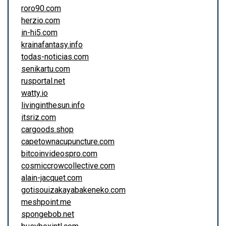
roro90.com
herzio.com
in-hi5.com
krainafantasy.info
todas-noticias.com
senikartu.com
rusportal.net
watty.io
livinginthesun.info
itsriz.com
cargoods.shop
capetownacupuncture.com
bitcoinvideospro.com
cosmiccrowcollective.com
alain-jacquet.com
gotisouizakayabakeneko.com
meshpoint.me
spongebob.net