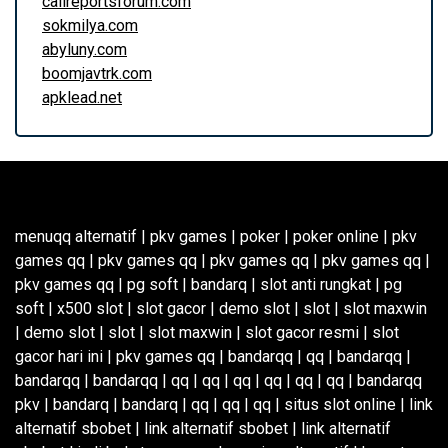
callreportsforum.com
sokmilya.com
abyluny.com
boomjavtrk.com
apklead.net
menuqq alternatif
|
pkv games
|
poker
|
poker online
|
pkv
games qq
|
pkv games qq
|
pkv games qq
|
pkv games qq
|
pkv games qq
|
pg soft
|
bandarq
|
slot anti rungkat
|
pg
soft
|
x500 slot
|
slot gacor
|
demo slot
|
slot
|
slot maxwin
|
demo slot
|
slot
|
slot maxwin
|
slot gacor resmi
|
slot
gacor hari ini
|
pkv games qq
|
bandarqq
|
qq
|
bandarqq
|
bandarqq
|
bandarqq
|
qq
|
qq
|
qq
|
qq
|
qq
|
qq
|
bandarqq
pkv
|
bandarq
|
bandarq
|
qq
|
qq
|
qq
|
situs slot online
|
link
alternatif sbobet
|
link alternatif sbobet
|
link alternatif