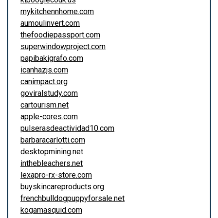
mykitchennhome.com
aumoulinvert.com
thefoodiepassport.com
superwindowproject.com
papibakigrafo.com
icanhazjs.com
canimpact.org
goviralstudy.com
cartourism.net
apple-cores.com
pulserasdeactividad10.com
barbaracarlotti.com
desktopmining.net
inthebleachers.net
lexapro-rx-store.com
buyskincareproducts.org
frenchbulldogpuppyforsale.net
kogamasquid.com