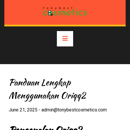
Skip
to
content
Primary
Menu
Panduan Lengkap
Menggunakan Oriqq2
June 21, 2025
-
admin@tonybestcosmetics.com
Pengenalan Oriqq2