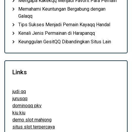
Mengapa Kakekqq Menjadi Favorit Para Pemain
Memahami Keuntungan Bergabung dengan
Galaqq
Tips Sukses Menjadi Pemain Kayaqq Handal
Kenali Jenis Permainan di Harapanqq
Keunggulan GesitQQ Dibandingkan Situs Lain
Links
judi qq
jurusqq
dominoqq pkv
kiu kiu
demo slot mahjong
situs slot terpercaya