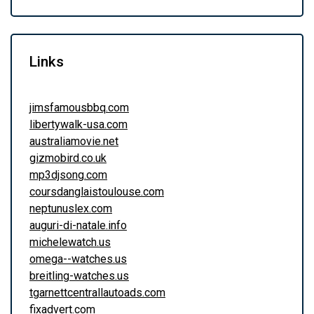
Links
jimsfamousbbq.com
libertywalk-usa.com
australiamovie.net
gizmobird.co.uk
mp3djsong.com
coursdanglaistoulouse.com
neptunuslex.com
auguri-di-natale.info
michelewatch.us
omega--watches.us
breitling-watches.us
tgarnettcentrallautoads.com
fixadvert.com