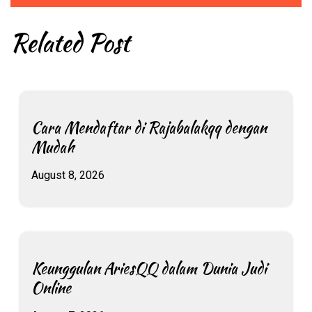
navigation
Related Post
Cara Mendaftar di Rajabalakqq dengan
Mudah
August 8, 2026
Keunggulan AriesQQ dalam Dunia Judi
Online