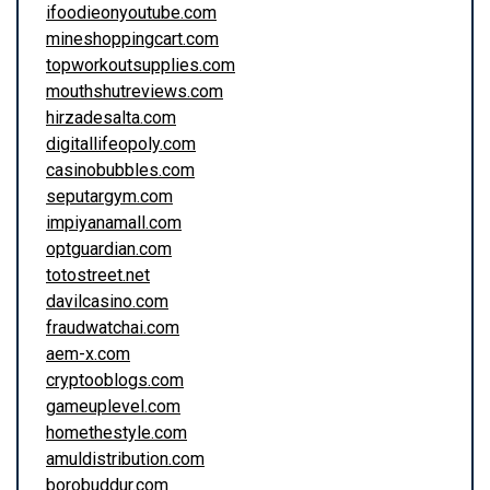
ifoodieonyoutube.com
mineshoppingcart.com
topworkoutsupplies.com
mouthshutreviews.com
hirzadesalta.com
digitallifeopoly.com
casinobubbles.com
seputargym.com
impiyanamall.com
optguardian.com
totostreet.net
davilcasino.com
fraudwatchai.com
aem-x.com
cryptooblogs.com
gameuplevel.com
homethestyle.com
amuldistribution.com
borobuddur.com