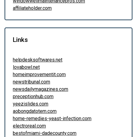
windowwellmaintenancepros.com
affiliateholder.com
Links
helpdesksoftwares.net
lovabowl.net
homeimprovementit.com
newstribunal.com
newsdailymagazines.com
preceptionhub.com
yeezislides.com
aobongdatotem.com
home-remedies-yeast-infection.com
electroreal.com
bestofmiami-dadecounty.com