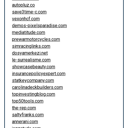
autopluz.co
save3time-c.com
vexonhcf.com
demos-pixelsparadise.com
mediatitude.com
prewarmotorcycles.com
simracinglinks.com
dosyamerkezi.net
le-surrealisme.com
showcasebeauty.com
insurancepolicyexpert.com
statkeycompany.com
carolinadeckbuilders.com
topinvestingblog.com
top50tools.com
the-rep.com
saltyfranks.com
annerani.com