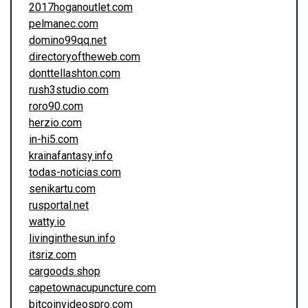
2017hoganoutlet.com
pelmanec.com
domino99qq.net
directoryoftheweb.com
donttellashton.com
rush3studio.com
roro90.com
herzio.com
in-hi5.com
krainafantasy.info
todas-noticias.com
senikartu.com
rusportal.net
watty.io
livinginthesun.info
itsriz.com
cargoods.shop
capetownacupuncture.com
bitcoinvideospro.com