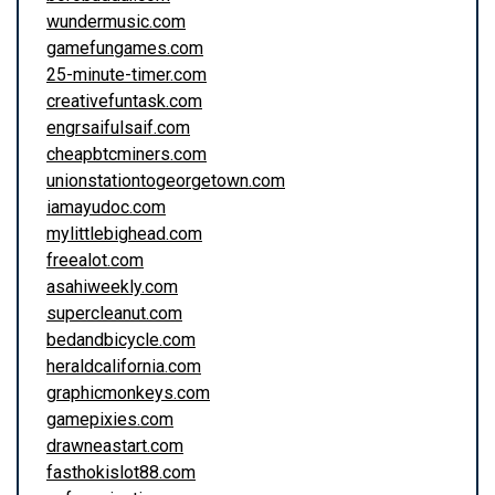
wundermusic.com
gamefungames.com
25-minute-timer.com
creativefuntask.com
engrsaifulsaif.com
cheapbtcminers.com
unionstationtogeorgetown.com
iamayudoc.com
mylittlebighead.com
freealot.com
asahiweekly.com
supercleanut.com
bedandbicycle.com
heraldcalifornia.com
graphicmonkeys.com
gamepixies.com
drawneastart.com
fasthokislot88.com