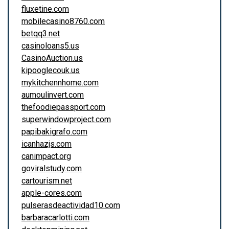
fluxetine.com
mobilecasino8760.com
betqq3.net
casinoloans5.us
CasinoAuction.us
kipooglecouk.us
mykitchennhome.com
aumoulinvert.com
thefoodiepassport.com
superwindowproject.com
papibakigrafo.com
icanhazjs.com
canimpact.org
goviralstudy.com
cartourism.net
apple-cores.com
pulserasdeactividad10.com
barbaracarlotti.com