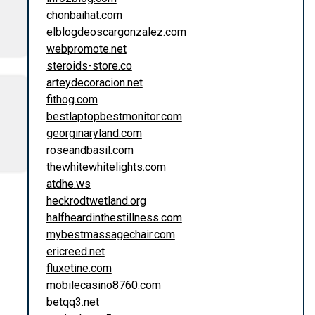
chonbaihat.com
elblogdeoscargonzalez.com
webpromote.net
steroids-store.co
arteydecoracion.net
fithog.com
bestlaptopbestmonitor.com
georginaryland.com
roseandbasil.com
thewhitewhitelights.com
atdhe.ws
heckrodtwetland.org
halfheardinthestillness.com
mybestmassagechair.com
ericreed.net
fluxetine.com
mobilecasino8760.com
betqq3.net