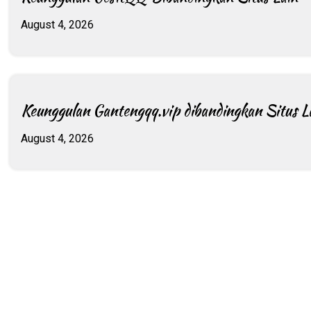
August 4, 2026
Keunggulan Gantengqq.vip dibandingkan Situs L
August 4, 2026