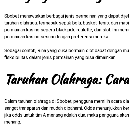
Sbobet menawarkan berbagai jenis permainan yang dapat dije
taruhan olahraga, termasuk sepak bola, basket, tenis, dan mas
permainan kasino seperti blackjack, roulette, dan slot. Ini me
permainan kasino sesuai dengan preferensi mereka.
Sebagai contoh, Rina yang suka bermain slot dapat dengan m
fleksibilitas dalam jenis permainan yang bisa dimainkan.
Taruhan Olahraga: Cara
Dalam taruhan olahraga di Sbobet, pengguna memilih acara ola
sangat transparan dan mudah dipahami. Odds menunjukkan kem
jika odds untuk tim A menang adalah dua, maka pengguna akan m
menang.