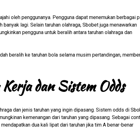
lajahi oleh penggunanya. Pengguna dapat menemukan berbagai pi
ih banyak lagi. Selain taruhan olahraga, Sbobet juga menawarkan
mungkinkan pengguna untuk beralih antara taruhan olahraga dan
udah beralih ke taruhan bola selama musim pertandingan, membe
 Kerja dan Sistem Odds
hraga dan jenis taruhan yang ingin dipasang. Sistem odds di Sbo
ungkinan kemenangan dari taruhan yang dipasang. Sebagai cont
endapatkan dua kali lipat dari taruhan jika tim A benar-benar