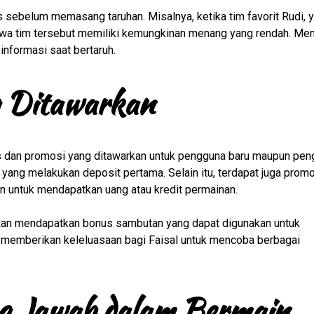
 sebelum memasang taruhan. Misalnya, ketika tim favorit Rudi, y
hwa tim tersebut memiliki kemungkinan menang yang rendah. Men
nformasi saat bertaruh.
g Ditawarkan
nus dan promosi yang ditawarkan untuk pengguna baru maupun pe
u yang melakukan deposit pertama. Selain itu, terdapat juga prom
untuk mendapatkan uang atau kredit permainan.
n akan mendapatkan bonus sambutan yang dapat digunakan untuk
 memberikan keleluasaan bagi Faisal untuk mencoba berbagai
g Jawab dalam Bermain