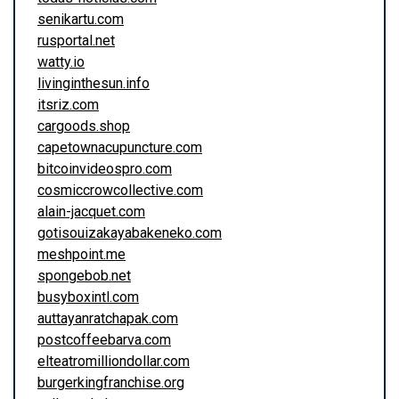
senikartu.com
rusportal.net
watty.io
livinginthesun.info
itsriz.com
cargoods.shop
capetownacupuncture.com
bitcoinvideospro.com
cosmiccrowcollective.com
alain-jacquet.com
gotisouizakayabakeneko.com
meshpoint.me
spongebob.net
busyboxintl.com
auttayanratchapak.com
postcoffeebarva.com
elteatromilliondollar.com
burgerkingfranchise.org