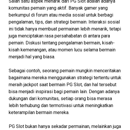
Salah satu aspek menarik dari PG Slot adalah adanya
komunitas pemain yang aktif. Banyak gamer yang
berkumpul di forum atau media sosial untuk berbagi
pengalaman, tips, dan strategi bermain. Interaksi sosial
ini tidak hanya membuat permainan lebih menarik, tetapi
juga menciptakan rasa persahabatan di antara para
pemain. Diskusi tentang pengalaman bermain, kisah-
kisah kemenangan, atau momen lucu selama bermain
menjadi hal yang biasa.
Sebagai contoh, seorang pemain mungkin menceritakan
bagaimana mereka menggunakan strategi tertentu untuk
meraih jackpot saat bermain PG Slot, dan hal tersebut
bisa menjadi inspirasi bagi pemain lain. Dengan adanya
dukungan dari komunitas, setiap orang bisa merasa
lebih terhubung dan termotivasi untuk meningkatkan
keterampilan bermain mereka.
PG Slot bukan hanya sekadar permainan, melainkan juga