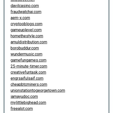
davilcasino.com
fraudwatchai.com
aem-x.com
cryptooblogs.com
gameuplevel.com
homethestyle.com
amuldistribution.com
borobuddur.com
wundermusic.com
gamefungames.com
25-minute-timer.com
creativefuntask.com
engrsaifulsaif.com
cheapbtcminers.com
unionstationtogeorgetown.com
iamayudoc.com
mylittlebighead.com
freealot.com