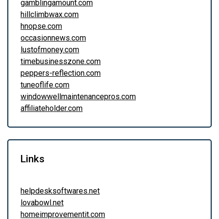
gamblingamount.com
hillclimbwax.com
hnopse.com
occasionnews.com
lustofmoney.com
timebusinesszone.com
peppers-reflection.com
tuneoflife.com
windowwellmaintenancepros.com
affiliateholder.com
Links
helpdesksoftwares.net
lovabowl.net
homeimprovementit.com