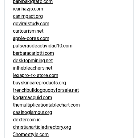
papibakigrafo.com
icanhazjs.com
canimpact.org
goviralstudy.com
cartourism.net
apple-cores.com
pulserasdeactividad10.com
barbaracarlotti.com
desktopmining.net
inthebleachers.net
lexapro-rx-store.com
buyskincareproducts.org
frenchbulldogpuppyforsale.net
kogamasquid.com
themultiplicationtablechart.com
casinoglamour.org
dextercoin.io
christianarticledirectory.org
5homestyle.com