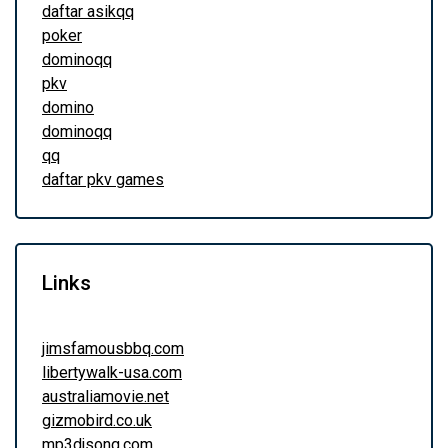
daftar asikqq
poker
dominoqq
pkv
domino
dominoqq
qq
daftar pkv games
Links
jimsfamousbbq.com
libertywalk-usa.com
australiamovie.net
gizmobird.co.uk
mp3djsong.com