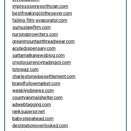
impressionresorthoian.com
bestfreakingclothesever.com
falling-film-evaporator.com
sumuslawfirm.com
nursingprowriters.com
greenmountainthreadwear.com
acutedispensary.com
sattamatkanewsblog.com
cryptocurrencytradingcn.com
totowaz.com
charlestonwipesettlement.com
brandfollowmarket.com
weeklyjobnews.com
countyanimalshelter.com
adwebtagging.com
ranksuperior.net
babystepahead.com
destinationoverlooked.com