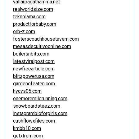
vallarpadathamma.net
realworldsize.com
teknolama.com
productforbaby.com
orb-z.com
fosterscoachhousetavern.com
mesasdecultivoonline.com
boilersnbits.com
latestviralpost.com
newfreearticle.com
blitzpowerusa.com
gardenofeaten.com
hycys05.com
onemoremilerunning.com
snowboardsteez.com
instagrambioforgirls.com
cashflowxfiles.com
kmbb10.com
getxtrem.com