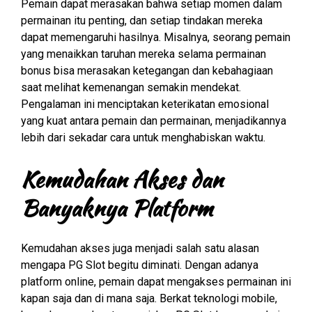
Pemain dapat merasakan bahwa setiap momen dalam
permainan itu penting, dan setiap tindakan mereka
dapat memengaruhi hasilnya. Misalnya, seorang pemain
yang menaikkan taruhan mereka selama permainan
bonus bisa merasakan ketegangan dan kebahagiaan
saat melihat kemenangan semakin mendekat.
Pengalaman ini menciptakan keterikatan emosional
yang kuat antara pemain dan permainan, menjadikannya
lebih dari sekadar cara untuk menghabiskan waktu.
Kemudahan Akses dan
Banyaknya Platform
Kemudahan akses juga menjadi salah satu alasan
mengapa PG Slot begitu diminati. Dengan adanya
platform online, pemain dapat mengakses permainan ini
kapan saja dan di mana saja. Berkat teknologi mobile,