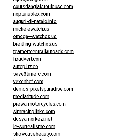
coursdanglaistoulouse.com
neptunuslex.com
auguri-di-natale.info
michelewatch.us
omega--watches.us
breitling-watches.us
tgarnettcentrallautoads.com
fixadvert.com
autopluz.co
save3time-c.com
vexonhcf.com
demos-pixelsparadise.com
mediatitude.com
prewarmotorcycles.com
simracinglinks.com
dosyamerkezi.net
le-surrealisme.com
showcasebeauty.com