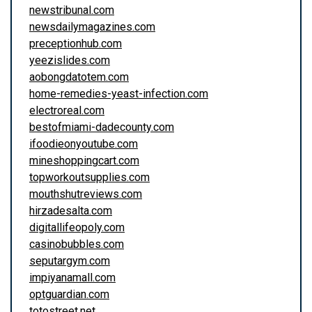
newstribunal.com
newsdailymagazines.com
preceptionhub.com
yeezislides.com
aobongdatotem.com
home-remedies-yeast-infection.com
electroreal.com
bestofmiami-dadecounty.com
ifoodieonyoutube.com
mineshoppingcart.com
topworkoutsupplies.com
mouthshutreviews.com
hirzadesalta.com
digitallifeopoly.com
casinobubbles.com
seputargym.com
impiyanamall.com
optguardian.com
totostreet.net