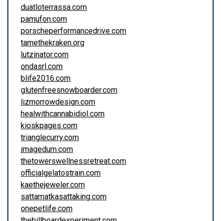
duatloterrassa.com
pamufon.com
porscheperformancedrive.com
tamethekraken.org
lutzinator.com
ondasrl.com
blife2016.com
glutenfreesnowboarder.com
lizmorrowdesign.com
healwithcannabidiol.com
kioskpages.com
trianglecurry.com
imagedum.com
thetowerswellnessretreat.com
officialgelatostrain.com
kaethejeweler.com
sattamatkasattaking.com
onepetlife.com
thebillboardexperiment.com