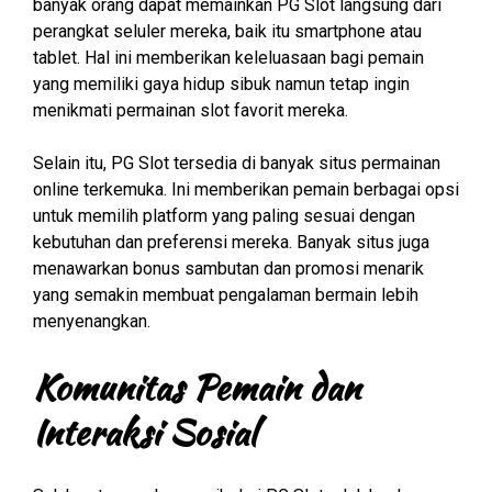
banyak orang dapat memainkan PG Slot langsung dari
perangkat seluler mereka, baik itu smartphone atau
tablet. Hal ini memberikan keleluasaan bagi pemain
yang memiliki gaya hidup sibuk namun tetap ingin
menikmati permainan slot favorit mereka.
Selain itu, PG Slot tersedia di banyak situs permainan
online terkemuka. Ini memberikan pemain berbagai opsi
untuk memilih platform yang paling sesuai dengan
kebutuhan dan preferensi mereka. Banyak situs juga
menawarkan bonus sambutan dan promosi menarik
yang semakin membuat pengalaman bermain lebih
menyenangkan.
Komunitas Pemain dan
Interaksi Sosial