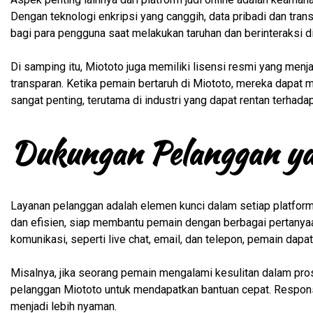
Dengan teknologi enkripsi yang canggih, data pribadi dan tran
bagi para pengguna saat melakukan taruhan dan berinteraksi di
Di samping itu, Miototo juga memiliki lisensi resmi yang men
transparan. Ketika pemain bertaruh di Miototo, mereka dapat 
sangat penting, terutama di industri yang dapat rentan terhada
Dukungan Pelanggan ya
Layanan pelanggan adalah elemen kunci dalam setiap platform
dan efisien, siap membantu pemain dengan berbagai pertanya
komunikasi, seperti live chat, email, dan telepon, pemain d
Misalnya, jika seorang pemain mengalami kesulitan dalam pr
pelanggan Miototo untuk mendapatkan bantuan cepat. Respon
menjadi lebih nyaman.