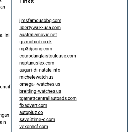
Links
man
jimsfamousbbq.com
libertywalk-usa.com
australiamovie.net
. Ini
gizmobird.co.uk
mp3djsong.com
coursdanglaistoulouse.com
neptunuslex.com
auguri-di-natale.info
michelewatch.us
omega--watches.us
onsif
breitling-watches.us
tgarnettcentrallautoads.com
fixadvert.com
autopluz.co
ungan
save3time-c.com
ain
vexonhcf.com