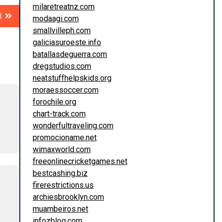
milaretreatnz.com
l
modaagi.com
smallvilleph.com
galiciasuroeste.info
batallasdeguerra.com
dregstudios.com
neatstuffhelpskids.org
moraessoccer.com
forochile.org
chart-track.com
wonderfultraveling.com
promocioname.net
wimaxworld.com
freeonlinecricketgames.net
bestcashing.biz
firerestrictions.us
archiesbrooklyn.com
muambeiros.net
infozblog.com