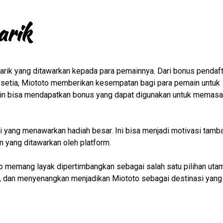
arik
arik yang ditawarkan kepada para pemainnya. Dari bonus pendaf
n setia, Miototo memberikan kesempatan bagi para pemain untuk
ain bisa mendapatkan bonus yang dapat digunakan untuk memas
i yang menawarkan hadiah besar. Ini bisa menjadi motivasi tamb
n yang ditawarkan oleh platform.
to memang layak dipertimbangkan sebagai salah satu pilihan uta
n, dan menyenangkan menjadikan Miototo sebagai destinasi yang