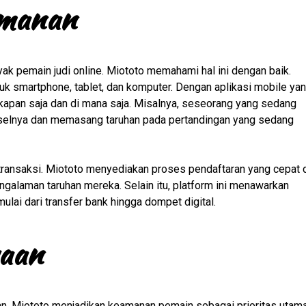
amanan
nyak pemain judi online. Miototo memahami hal ini dengan baik.
suk smartphone, tablet, dan komputer. Dengan aplikasi mobile ya
kapan saja dan di mana saja. Misalnya, seseorang yang sedang
elnya dan memasang taruhan pada pertandingan yang sedang
transaksi. Miototo menyediakan proses pendaftaran yang cepat 
alaman taruhan mereka. Selain itu, platform ini menawarkan
ai dari transfer bank hingga dompet digital.
yaan
nan. Miototo menjadikan keamanan pemain sebagai prioritas utama