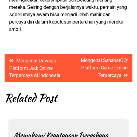
mereka. Seiring dengan berjalannya waktu, pemain yang
sebelumnya awam bisa menjadi lebih mahir dan
percaya diri dalam keputusan pertaruhan yang mereka
ambil.
Post
Mengenal SahabatQQ:
Mengenal Dewaqq:
Platform Game Online
navigation
Platform Judi Online
Terpercaya di Indonesia
Terpercaya
Related Post
Memahami Keuntungan Bergabung