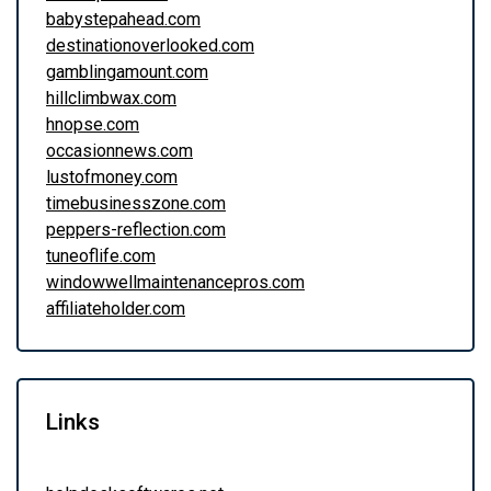
babystepahead.com
destinationoverlooked.com
gamblingamount.com
hillclimbwax.com
hnopse.com
occasionnews.com
lustofmoney.com
timebusinesszone.com
peppers-reflection.com
tuneoflife.com
windowwellmaintenancepros.com
affiliateholder.com
Links