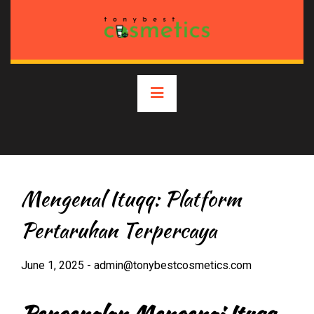
Skip
to
content
Primary
Menu
Mengenal Ituqq: Platform
Pertaruhan Terpercaya
June 1, 2025
-
admin@tonybestcosmetics.com
Pengenalan Mengenai Ituqq