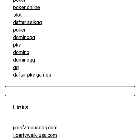
poker online
slot
daftar asikqq
poker
dominoqq
pkv
domino
dominoqq
qq
daftar pkv games
Links
jimsfamousbbq.com
libertywalk-usa.com