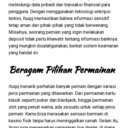
melindungi data pribadi dan transaksi finansial para
pengguna. Dengan menggunakan teknologi enkripsi
terkini, Ituqq memastikan bahwa informasi sensitif
tetap aman dari pihak-pihak yang tidak berwenang.
Misalnya, seorang pemain yang ingin melakukan
deposit tidak perlu khawatir tentang informasi banknya
yang mungkin disalahgunakan, berkat sistem keamanan
yang handal ini.
Beragam Pilihan Permainan
Ituqq menarik perhatian banyak pemain dengan variasi
jenis permainan yang ditawarkan. Dari permainan kartu
klasik seperti poker dan blackjack, hingga permainan
slot yang penuh warna, ada sesuatu untuk setiap jenis
pemain. Kamu bisa merasakan sensasi bermain di
kasino fisik tanpa harus meninggalkan rumah. Selain itu,
Ituqq juga menawarkan permainan live dealer, di mana