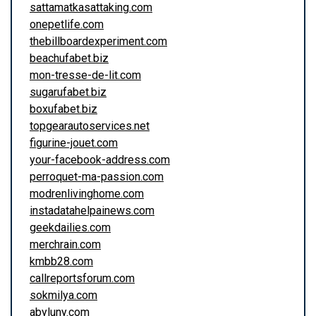
sattamatkasattaking.com
onepetlife.com
thebillboardexperiment.com
beachufabet.biz
mon-tresse-de-lit.com
sugarufabet.biz
boxufabet.biz
topgearautoservices.net
figurine-jouet.com
your-facebook-address.com
perroquet-ma-passion.com
modrenlivinghome.com
instadatahelpainews.com
geekdailies.com
merchrain.com
kmbb28.com
callreportsforum.com
sokmilya.com
abyluny.com