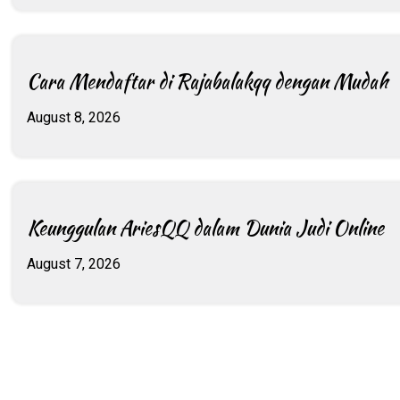
Cara Mendaftar di Rajabalakqq dengan Mudah
August 8, 2026
Keunggulan AriesQQ dalam Dunia Judi Online
August 7, 2026