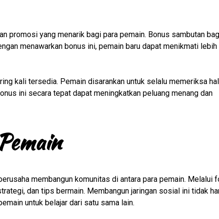
an promosi yang menarik bagi para pemain. Bonus sambutan bag
Dengan menawarkan bonus ini, pemain baru dapat menikmati lebih
ering kali tersedia. Pemain disarankan untuk selalu memeriksa h
onus ini secara tepat dapat meningkatkan peluang menang dan
Pemain
berusaha membangun komunitas di antara para pemain. Melalui 
rategi, dan tips bermain. Membangun jaringan sosial ini tidak h
ain untuk belajar dari satu sama lain.