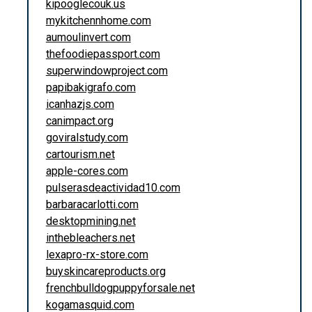
kipooglecouk.us
mykitchennhome.com
aumoulinvert.com
thefoodiepassport.com
superwindowproject.com
papibakigrafo.com
icanhazjs.com
canimpact.org
goviralstudy.com
cartourism.net
apple-cores.com
pulserasdeactividad10.com
barbaracarlotti.com
desktopmining.net
inthebleachers.net
lexapro-rx-store.com
buyskincareproducts.org
frenchbulldogpuppyforsale.net
kogamasquid.com