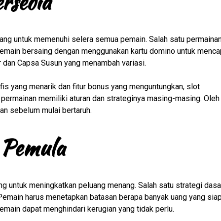
rsedia
ang untuk memenuhi selera semua pemain. Salah satu permaina
 pemain bersaing dengan menggunakan kartu domino untuk menca
ker dan Capsa Susun yang menambah variasi.
afis yang menarik dan fitur bonus yang menguntungkan, slot
ermainan memiliki aturan dan strateginya masing-masing. Oleh
an sebelum mulai bertaruh.
 Pemula
ing untuk meningkatkan peluang menang. Salah satu strategi dasa
. Pemain harus menetapkan batasan berapa banyak uang yang sia
emain dapat menghindari kerugian yang tidak perlu.