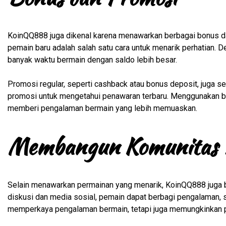
KoinQQ888 juga dikenal karena menawarkan berbagai bonus d
pemain baru adalah salah satu cara untuk menarik perhatian. 
banyak waktu bermain dengan saldo lebih besar.
Promosi regular, seperti cashback atau bonus deposit, juga s
promosi untuk mengetahui penawaran terbaru. Menggunakan b
memberi pengalaman bermain yang lebih memuaskan.
Membangun Komunitas 
Selain menawarkan permainan yang menarik, KoinQQ888 juga 
diskusi dan media sosial, pemain dapat berbagi pengalaman, st
memperkaya pengalaman bermain, tetapi juga memungkinkan pem