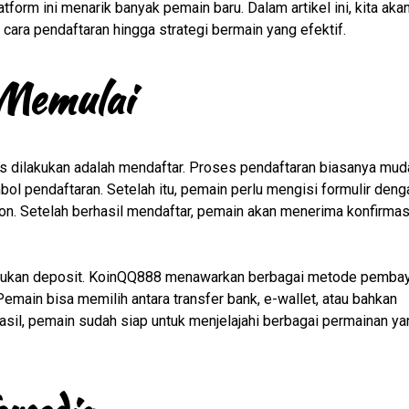
form ini menarik banyak pemain baru. Dalam artikel ini, kita aka
ara pendaftaran hingga strategi bermain yang efektif.
 Memulai
s dilakukan adalah mendaftar. Proses pendaftaran biasanya mud
ol pendaftaran. Setelah itu, pemain perlu mengisi formulir deng
pon. Setelah berhasil mendaftar, pemain akan menerima konfirmas
elakukan deposit. KoinQQ888 menawarkan berbagai metode pemba
ain bisa memilih antara transfer bank, e-wallet, atau bahkan
asil, pemain sudah siap untuk menjelajahi berbagai permainan ya