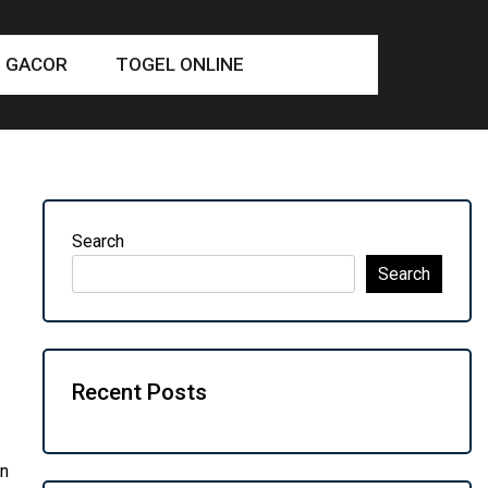
 GACOR
TOGEL ONLINE
Search
Search
Recent Posts
an