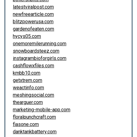
latestviralpost.com
newfreearticle.com
blitzpowerusa.com
gardenofeaten.com
hycys05.com
onemoremilerunning.com
snowboardsteez.com
instagrambioforgirls.com
cashflowxfiles.com
kmbb10.com
getxtrem.com
weactinfo.com
meshingsocial.com
thearguer.com
marketing-mobile-app.com
floralpunchcraft.com
fiasone.com
danktankbattery.com