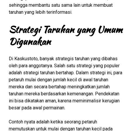
sehingga membantu satu sama lain untuk membuat
taruhan yang lebih terinformasi.
Strategi Taruhan yang Umum
Digunakan
Di Kaskustoto, banyak strategis taruhan yang dibahas
oleh para anggotanya. Salah satu strategi yang populer
adalah strategi taruhan bertahap. Dalam strategi ini, para
petaruh mulai dengan jumlah kecil di awal taruhan
mereka dan secara bertahap meningkatkan jumlah
taruhan mereka berdasarkan kemenangan. Pendekatan
ini bisa dikatakan aman, karena meminimalisir kerugian
besar pada awal permainan.
Contoh nyata adalah ketika seorang petaruh
memutuskan untuk mulai dengan taruhan kecil pada