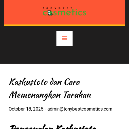
Skip
to
content
Primary
Menu
Kaskustoto dan Cara
Memenangkan Taruhan
October 18, 2025
-
admin@tonybestcosmetics.com
Pengenalan Kaskustoto