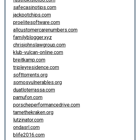
safecasinotips.com
jackpotchips.com
proelitesoftware.com
allcustomercarenumbers.com
familyblogger.xyz
chrisjohnslawgroup.com
klub-vulcan-online.com
breitkamp.com
tripleyresidence.com
softtorrents.org
somosvulnerables.org
duatloterrassa.com
pamufon.com
porscheperformancedrive.com
tamethekraken.org
lutzinator.com
ondasrl.com
blife2016.com