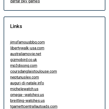
daftar pkv games
Links
jimsfamousbbq.com
libertywalk-usa.com
australiamovie.net
gizmobird.co.uk
mp3djsong.com
coursdanglaistoulouse.com
neptunuslex.com
auguri-di-natale.info
michelewatch.us
omega--watches.us
breitling-watches.us
tgarnettcentrallautoads.com