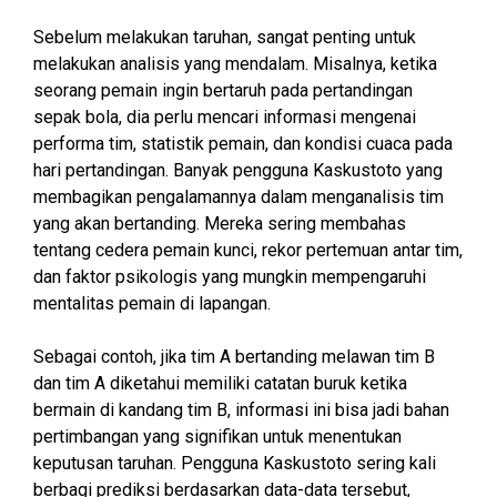
Sebelum melakukan taruhan, sangat penting untuk
melakukan analisis yang mendalam. Misalnya, ketika
seorang pemain ingin bertaruh pada pertandingan
sepak bola, dia perlu mencari informasi mengenai
performa tim, statistik pemain, dan kondisi cuaca pada
hari pertandingan. Banyak pengguna Kaskustoto yang
membagikan pengalamannya dalam menganalisis tim
yang akan bertanding. Mereka sering membahas
tentang cedera pemain kunci, rekor pertemuan antar tim,
dan faktor psikologis yang mungkin mempengaruhi
mentalitas pemain di lapangan.
Sebagai contoh, jika tim A bertanding melawan tim B
dan tim A diketahui memiliki catatan buruk ketika
bermain di kandang tim B, informasi ini bisa jadi bahan
pertimbangan yang signifikan untuk menentukan
keputusan taruhan. Pengguna Kaskustoto sering kali
berbagi prediksi berdasarkan data-data tersebut,