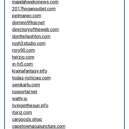
majalahwekonews.com
2017hoganoutlet.com
pelmanec.com
domino99qq.net
directoryoftheweb.com
donttellashton.com
rush3studio.com
roro90.com
herzio.com
in-hi5.com
krainafantasy.info
todas-noticias.com
senikartu.com
rusportal.net
watty.io
livinginthesun.info
itsriz.com
cargoods.shop
capetownacupuncture.com