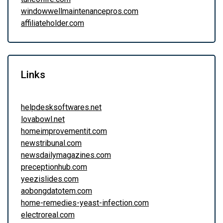
windowwellmaintenancepros.com
affiliateholder.com
Links
helpdesksoftwares.net
lovabowl.net
homeimprovementit.com
newstribunal.com
newsdailymagazines.com
preceptionhub.com
yeezislides.com
aobongdatotem.com
home-remedies-yeast-infection.com
electroreal.com