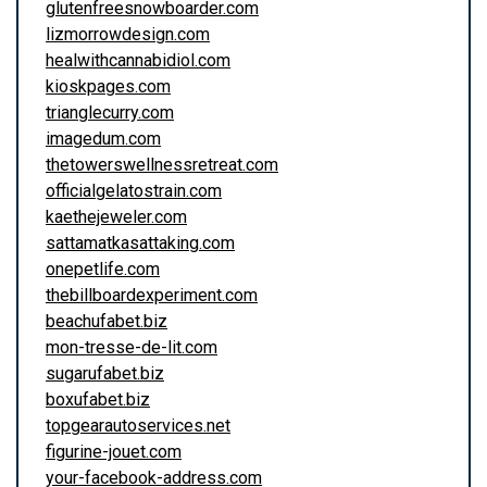
glutenfreesnowboarder.com
lizmorrowdesign.com
healwithcannabidiol.com
kioskpages.com
trianglecurry.com
imagedum.com
thetowerswellnessretreat.com
officialgelatostrain.com
kaethejeweler.com
sattamatkasattaking.com
onepetlife.com
thebillboardexperiment.com
beachufabet.biz
mon-tresse-de-lit.com
sugarufabet.biz
boxufabet.biz
topgearautoservices.net
figurine-jouet.com
your-facebook-address.com