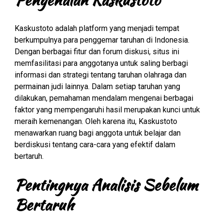
Kaskustoto adalah platform yang menjadi tempat
berkumpulnya para penggemar taruhan di Indonesia.
Dengan berbagai fitur dan forum diskusi, situs ini
memfasilitasi para anggotanya untuk saling berbagi
informasi dan strategi tentang taruhan olahraga dan
permainan judi lainnya. Dalam setiap taruhan yang
dilakukan, pemahaman mendalam mengenai berbagai
faktor yang mempengaruhi hasil merupakan kunci untuk
meraih kemenangan. Oleh karena itu, Kaskustoto
menawarkan ruang bagi anggota untuk belajar dan
berdiskusi tentang cara-cara yang efektif dalam
bertaruh.
Pentingnya Analisis Sebelum
Bertaruh