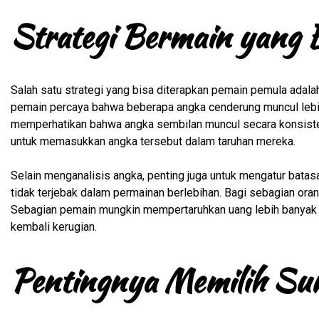
Strategi Bermain yang E
Salah satu strategi yang bisa diterapkan pemain pemula adal
pemain percaya bahwa beberapa angka cenderung muncul lebih
memperhatikan bahwa angka sembilan muncul secara konsiste
untuk memasukkan angka tersebut dalam taruhan mereka.
Selain menganalisis angka, penting juga untuk mengatur batas
tidak terjebak dalam permainan berlebihan. Bagi sebagian orang
Sebagian pemain mungkin mempertaruhkan uang lebih banyak 
kembali kerugian.
Pentingnya Memilih Sum