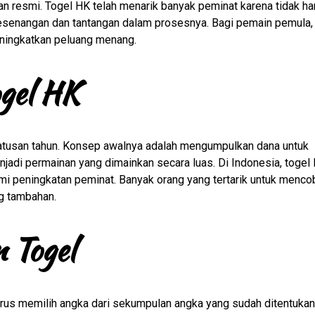
n resmi. Togel HK telah menarik banyak peminat karena tidak h
esenangan dan tantangan dalam prosesnya. Bagi pemain pemula,
ningkatkan peluang menang.
ogel HK
ratusan tahun. Konsep awalnya adalah mengumpulkan dana untuk
jadi permainan yang dimainkan secara luas. Di Indonesia, togel
mi peningkatan peminat. Banyak orang yang tertarik untuk menco
g tambahan.
 Togel
rus memilih angka dari sekumpulan angka yang sudah ditentukan