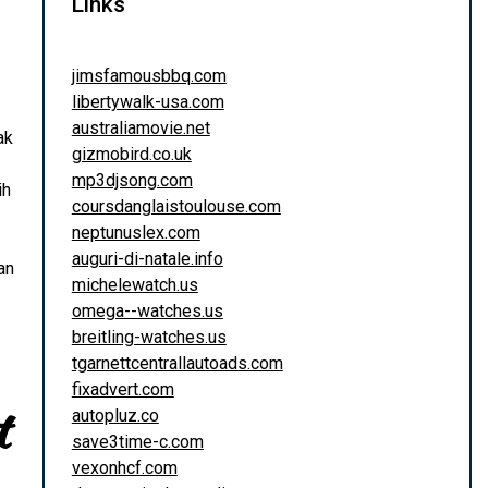
Links
jimsfamousbbq.com
libertywalk-usa.com
australiamovie.net
ak
gizmobird.co.uk
mp3djsong.com
ih
coursdanglaistoulouse.com
neptunuslex.com
auguri-di-natale.info
an
michelewatch.us
omega--watches.us
breitling-watches.us
tgarnettcentrallautoads.com
fixadvert.com
t
autopluz.co
save3time-c.com
vexonhcf.com