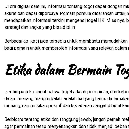
Di era digital saat ini, informasi tentang togel dapat dengan
akurat dan dapat dipercaya. Pemain pemula disarankan untuk m
mendapatkan informasi terkini mengenai togel HK. Misalnya, 
strategi dan angka yang bisa dipilih.
Berbagai aplikasi juga tersedia untuk membantu memudahkan p
bagi pemain untuk memperoleh informasi yang relevan dalam 
Etika dalam Bermain Tog
Penting untuk diingat bahwa togel adalah permainan, dan keberu
dalam menang maupun kalah, adalah hal yang harus diutamakan
menang, namun sikap positif dan kesabaran sangat dibutuhkan
Berbicara tentang etika dan tanggung jawab, jangan pernah mel
agar permainan tetap menyenangkan dan tidak menjadi beban f