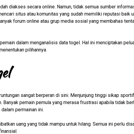
 mudah diakses secara online. Namun, tidak semua sumber informas
encari situs atau komunitas yang sudah memiliki reputasi baik u
banyak forum online atau grup media sosial yang membahas tent
emain dalam menganalisis data togel. Hal ini menciptakan pelu
menentukan pilihannya.
el
ntungan sangat berperan di sini. Menjunjung tinggi sikap sportif
. Banyak pemain pemula yang merasa frustrasi apabila tidak ber
 dalam permainan ini.
ibatkan uang yang tidak mampu untuk hilang. Semua ini perlu dis
inansial.