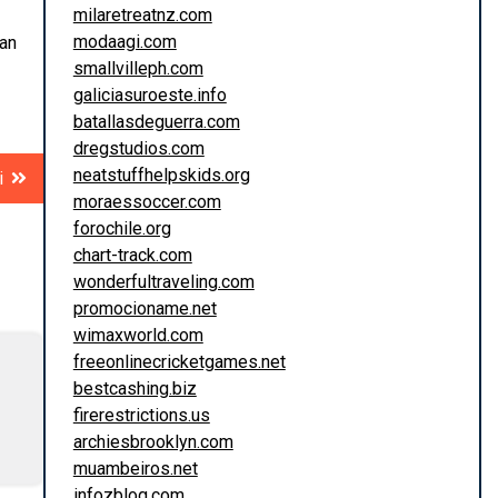
milaretreatnz.com
modaagi.com
an
smallvilleph.com
galiciasuroeste.info
batallasdeguerra.com
dregstudios.com
neatstuffhelpskids.org
i
moraessoccer.com
forochile.org
chart-track.com
wonderfultraveling.com
promocioname.net
wimaxworld.com
freeonlinecricketgames.net
bestcashing.biz
firerestrictions.us
archiesbrooklyn.com
muambeiros.net
infozblog.com