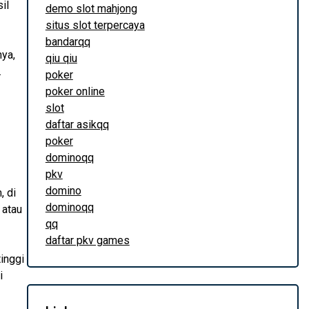
il
demo slot mahjong
situs slot terpercaya
bandarqq
nya,
qiu qiu
.
poker
poker online
slot
daftar asikqq
poker
dominoqq
pkv
domino
, di
dominoqq
 atau
qq
daftar pkv games
inggi
i