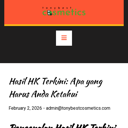
Skip
to
content
Primary
Menu
Hasil HK Terkini: Apa yang
Harus Anda Ketahui
February 2, 2026
-
admin@tonybestcosmetics.com
Pengenalan Hasil HK Terkini