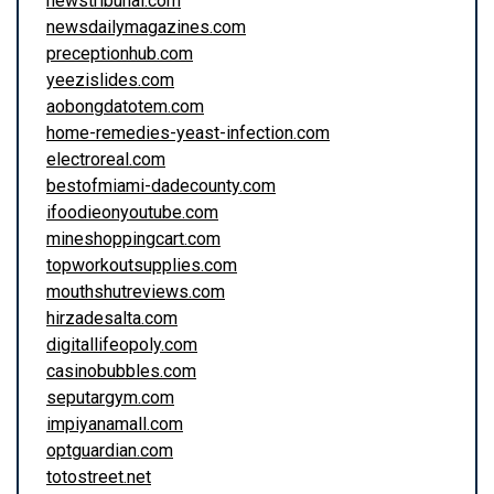
newstribunal.com
newsdailymagazines.com
preceptionhub.com
yeezislides.com
aobongdatotem.com
home-remedies-yeast-infection.com
electroreal.com
bestofmiami-dadecounty.com
ifoodieonyoutube.com
mineshoppingcart.com
topworkoutsupplies.com
mouthshutreviews.com
hirzadesalta.com
digitallifeopoly.com
casinobubbles.com
seputargym.com
impiyanamall.com
optguardian.com
totostreet.net