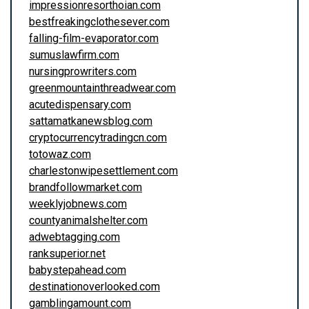
impressionresorthoian.com
bestfreakingclothesever.com
falling-film-evaporator.com
sumuslawfirm.com
nursingprowriters.com
greenmountainthreadwear.com
acutedispensary.com
sattamatkanewsblog.com
cryptocurrencytradingcn.com
totowaz.com
charlestonwipesettlement.com
brandfollowmarket.com
weeklyjobnews.com
countyanimalshelter.com
adwebtagging.com
ranksuperior.net
babystepahead.com
destinationoverlooked.com
gamblingamount.com