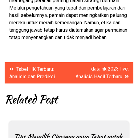
memegang peranan penting dalam strategi bermain.
Melalui pengetahuan yang tepat dan pembelajaran dari
hasil sebelumnya, pemain dapat meningkatkan peluang
mereka untuk meraih kemenangan. Namun, etika dan
tanggung jawab tetap harus diutamakan agar permainan
tetap menyenangkan dan tidak menjadi beban.
Post
data hk 2023 live:
Tabel HK Terbaru:
navigation
Analisis dan Prediksi
Analisis Hasil Terbaru
Related Post
Tips Memilih Cincinqq yang Tepat untuk