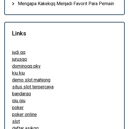
Mengapa Kakekqq Menjadi Favorit Para Pemain
Links
judi qq
jurusqq
dominoqq pkv
kiu kiu
demo slot mahjong
situs slot terpercaya
bandarqq
qiu qiu
poker
poker online
slot
daftar asikqq