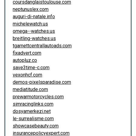
coursdanglaistoulouse.com
neptunuslex.com
auguri-di-natale.info
michelewatch.us
omega--watches.us
breitling-watches.us
tgarnettcentrallautoads.com
fixadvert.com
autopluz.co
save3time-c.com
vexonhcf.com
demos-pixelsparadise.com
mediatitude.com
prewarmotorcycles.com
simracinglinks.com
dosyamerkezi.net
le-surrealisme.com
showcasebeauty.com
insurancepolicyexpert.com