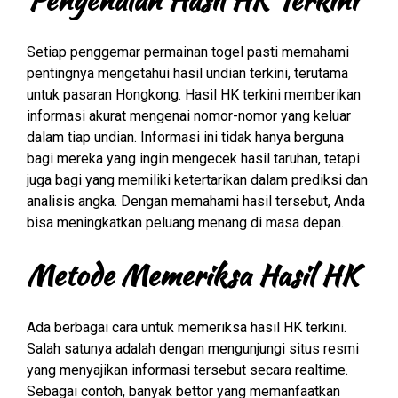
Setiap penggemar permainan togel pasti memahami
pentingnya mengetahui hasil undian terkini, terutama
untuk pasaran Hongkong. Hasil HK terkini memberikan
informasi akurat mengenai nomor-nomor yang keluar
dalam tiap undian. Informasi ini tidak hanya berguna
bagi mereka yang ingin mengecek hasil taruhan, tetapi
juga bagi yang memiliki ketertarikan dalam prediksi dan
analisis angka. Dengan memahami hasil tersebut, Anda
bisa meningkatkan peluang menang di masa depan.
Metode Memeriksa Hasil HK
Ada berbagai cara untuk memeriksa hasil HK terkini.
Salah satunya adalah dengan mengunjungi situs resmi
yang menyajikan informasi tersebut secara realtime.
Sebagai contoh, banyak bettor yang memanfaatkan