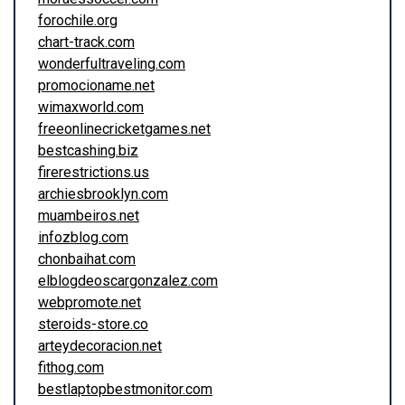
forochile.org
chart-track.com
wonderfultraveling.com
promocioname.net
wimaxworld.com
freeonlinecricketgames.net
bestcashing.biz
firerestrictions.us
archiesbrooklyn.com
muambeiros.net
infozblog.com
chonbaihat.com
elblogdeoscargonzalez.com
webpromote.net
steroids-store.co
arteydecoracion.net
fithog.com
bestlaptopbestmonitor.com