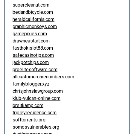
supercleanut.com
bedandbicycle.com
heraldcalifornia.com
graphicmonkeys.com
gamepixies.com
drawneastart.com
fasthokislot88.com
safecasinotips.com
jackpotchips.com
proelitesoftware.com
allcustomercarenumbers.com
familyblogger.xyz
chrisjohnslawgroup.com
klub-vulcan-online.com
breitkamp.com
tripleyresidence.com
softtorrents.org
somosvulnerables.org