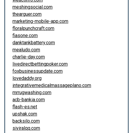
meshingsocial.com
thearguer.com
marketing-mobile-app.com
floralpunchcraft.com
fiasone.com
danktankbattery.com
mealudo.com
charlie-day.com
livedirectbettingpoker.com
foxbusinessupdate.com
lovedaddy.org
integrativemedicalmassageplano.com
mrrugwashing.com
acb-bankia.com
flash-es.net
upshak.com
backsilo.com
siviralqq.com