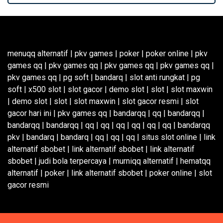
menuqq alternatif
|
pkv games
|
poker
|
poker online
|
pkv
games qq
|
pkv games qq
|
pkv games qq
|
pkv games qq
|
pkv games qq
|
pg soft
|
bandarq
|
slot anti rungkat
|
pg
soft
|
x500 slot
|
slot gacor
|
demo slot
|
slot
|
slot maxwin
|
demo slot
|
slot
|
slot maxwin
|
slot gacor resmi
|
slot
gacor hari ini
|
pkv games qq
|
bandarqq
|
qq
|
bandarqq
|
bandarqq
|
bandarqq
|
qq
|
qq
|
qq
|
qq
|
qq
|
qq
|
bandarqq
pkv
|
bandarq
|
bandarq
|
qq
|
qq
|
qq
|
situs slot online
|
link
alternatif sbobet
|
link alternatif sbobet
|
link alternatif
sbobet
|
judi bola terpercaya
|
murniqq alternatif
|
hematqq
alternatif
|
poker
|
link alternatif sbobet
|
poker online
|
slot
gacor resmi