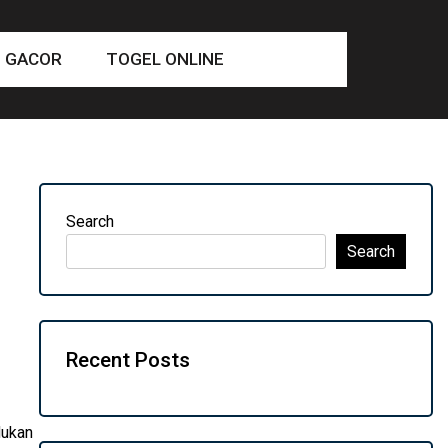
 GACOR
TOGEL ONLINE
Search
Search
Recent Posts
dukan