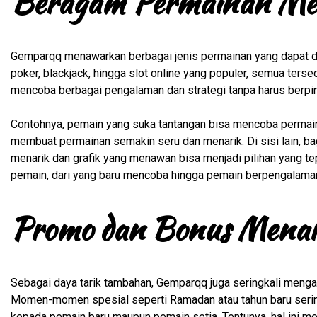
Beragam Permainan Me
Gemparqq menawarkan berbagai jenis permainan yang dapat din
poker, blackjack, hingga slot online yang populer, semua ters
mencoba berbagai pengalaman dan strategi tanpa harus berpind
Contohnya, pemain yang suka tantangan bisa mencoba permaina
membuat permainan semakin seru dan menarik. Di sisi lain, ba
menarik dan grafik yang menawan bisa menjadi pilihan yang t
pemain, dari yang baru mencoba hingga pemain berpengalama
Promo dan Bonus Menar
Sebagai daya tarik tambahan, Gemparqq juga seringkali men
Momen-momen spesial seperti Ramadan atau tahun baru sering
kepada pemain baru maupun pemain setia. Tentunya, hal ini