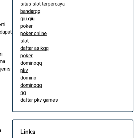
situs slot terpercaya
bandarqq
qiu qiu
rti
poker
 dapat
poker online
slot
daftar asikqq
ni
poker
ema
dominoqq
jenis
pkv
domino
dominoqq
qq
daftar pkv games
a
Links