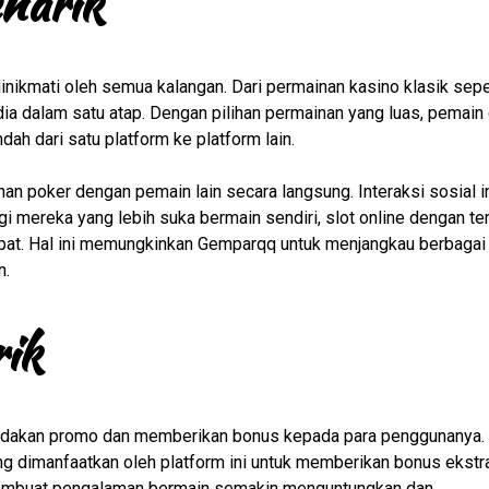
narik
ikmati oleh semua kalangan. Dari permainan kasino klasik sepe
edia dalam satu atap. Dengan pilihan permainan yang luas, pemain
ah dari satu platform ke platform lain.
n poker dengan pemain lain secara langsung. Interaksi sosial i
gi mereka yang lebih suka bermain sendiri, slot online dengan t
epat. Hal ini memungkinkan Gemparqq untuk menjangkau berbagai 
n.
ik
gadakan promo dan memberikan bonus kepada para penggunanya.
 dimanfaatkan oleh platform ini untuk memberikan bonus ekstr
 membuat pengalaman bermain semakin menguntungkan dan