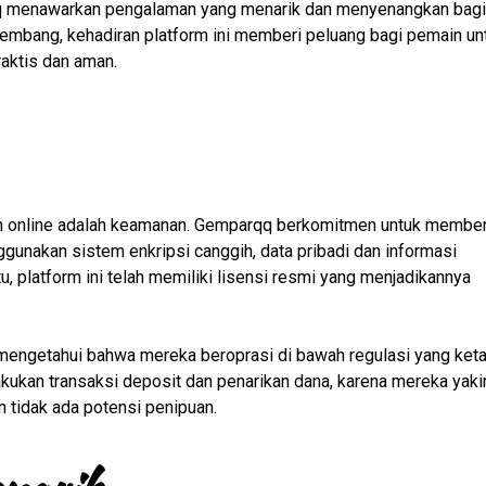
qq menawarkan pengalaman yang menarik dan menyenangkan bagi
embang, kehadiran platform ini memberi peluang bagi pemain un
aktis dan aman.
dian online adalah keamanan. Gemparqq berkomitmen untuk membe
unakan sistem enkripsi canggih, data pribadi dan informasi
tu, platform ini telah memiliki lisensi resmi yang menjadikannya
mengetahui bahwa mereka beroprasi di bawah regulasi yang keta
ukan transaksi deposit dan penarikan dana, karena mereka yaki
 tidak ada potensi penipuan.