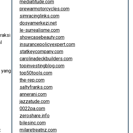
mediatitude.com
prewarmotorcycles.com
simracinglinks.com
dosyamerkezi.net
le-surrealisme.com
raksi
showcasebeauty.com
l
insurancepolicyexpert.com
statkeycompany.com
carolinadeckbuilders.com
topinvestingblog.com
n yang
top50tools.com
the-rep.com
saltyfranks.com
annerani.com
jazzatude.com
0022pa.com
zeroshare.info
bilesinc.com
milaretreatnz.com
t