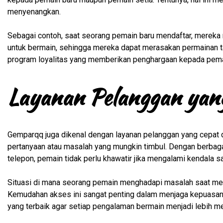
menyenangkan.
Sebagai contoh, saat seorang pemain baru mendaftar, merek
untuk bermain, sehingga mereka dapat merasakan permainan tan
program loyalitas yang memberikan penghargaan kepada pemai
Layanan Pelanggan yang
Gemparqq juga dikenal dengan layanan pelanggan yang cepat
pertanyaan atau masalah yang mungkin timbul. Dengan berbagai 
telepon, pemain tidak perlu khawatir jika mengalami kendala s
Situasi di mana seorang pemain menghadapi masalah saat mel
Kemudahan akses ini sangat penting dalam menjaga kepuasa
yang terbaik agar setiap pengalaman bermain menjadi lebih 