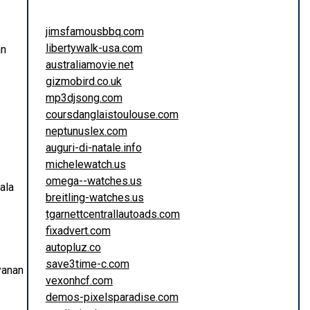
jimsfamousbbq.com
libertywalk-usa.com
an
australiamovie.net
gizmobird.co.uk
mp3djsong.com
coursdanglaistoulouse.com
neptunuslex.com
auguri-di-natale.info
michelewatch.us
omega--watches.us
ala
breitling-watches.us
tgarnettcentrallautoads.com
fixadvert.com
autopluz.co
save3time-c.com
yanan
vexonhcf.com
demos-pixelsparadise.com