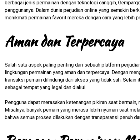
berbagai jenis permainan dengan teknologi canggih, Gempar
penggunanya. Dalam dunia perjudian online yang semakin berk
menikmati permainan favorit mereka dengan cara yang lebih pr
Aman dan Terpercaya
Salah satu aspek paling penting dari sebuah platform perju
lingkungan permainan yang aman dan terpercaya. Dengan mengg
transaksi pemain dilindungi dari akses yang tidak sah. Selain i
sebagai tempat yang legal dan diakui.
Pengguna dapat merasakan ketenangan pikiran saat bermain, 
Misalnya, banyak pemain yang merasa lebih nyaman saat melak
bahwa semua proses dilakukan dengan transparansi penuh dan