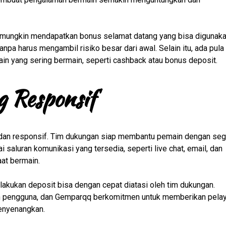
a mungkin mendapatkan bonus selamat datang yang bisa digunak
pa harus mengambil risiko besar dari awal. Selain itu, ada pula
n yang sering bermain, seperti cashback atau bonus deposit.
 Responsif
 dan responsif. Tim dukungan siap membantu pemain dengan seg
saluran komunikasi yang tersedia, seperti live chat, email, dan
aat bermain.
akukan deposit bisa dengan cepat diatasi oleh tim dukungan.
n pengguna, dan Gemparqq berkomitmen untuk memberikan pela
menyenangkan.