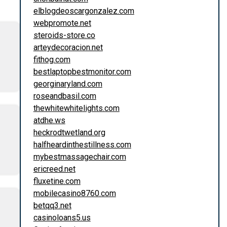
elblogdeoscargonzalez.com
webpromote.net
steroids-store.co
arteydecoracion.net
fithog.com
bestlaptopbestmonitor.com
georginaryland.com
roseandbasil.com
thewhitewhitelights.com
atdhe.ws
heckrodtwetland.org
halfheardinthestillness.com
mybestmassagechair.com
ericreed.net
fluxetine.com
mobilecasino8760.com
betqq3.net
casinoloans5.us