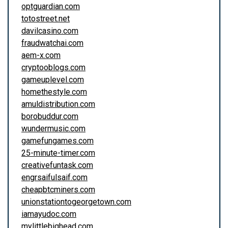
optguardian.com
totostreet.net
davilcasino.com
fraudwatchai.com
aem-x.com
cryptooblogs.com
gameuplevel.com
homethestyle.com
amuldistribution.com
borobuddur.com
wundermusic.com
gamefungames.com
25-minute-timer.com
creativefuntask.com
engrsaifulsaif.com
cheapbtcminers.com
unionstationtogeorgetown.com
iamayudoc.com
mylittlebighead.com