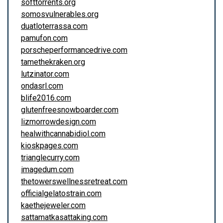
softtorrents.org
somosvulnerables.org
duatloterrassa.com
pamufon.com
porscheperformancedrive.com
tamethekraken.org
lutzinator.com
ondasrl.com
blife2016.com
glutenfreesnowboarder.com
lizmorrowdesign.com
healwithcannabidiol.com
kioskpages.com
trianglecurry.com
imagedum.com
thetowerswellnessretreat.com
officialgelatostrain.com
kaethejeweler.com
sattamatkasattaking.com