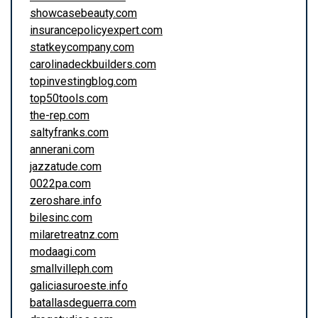
showcasebeauty.com
insurancepolicyexpert.com
statkeycompany.com
carolinadeckbuilders.com
topinvestingblog.com
top50tools.com
the-rep.com
saltyfranks.com
annerani.com
jazzatude.com
0022pa.com
zeroshare.info
bilesinc.com
milaretreatnz.com
modaagi.com
smallvilleph.com
galiciasuroeste.info
batallasdeguerra.com