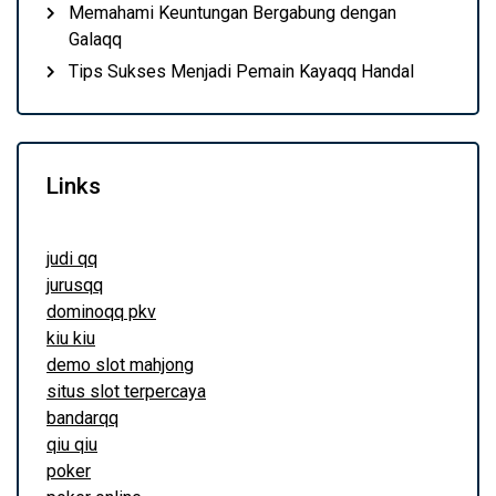
Memahami Keuntungan Bergabung dengan
Galaqq
Tips Sukses Menjadi Pemain Kayaqq Handal
Links
judi qq
jurusqq
dominoqq pkv
kiu kiu
demo slot mahjong
situs slot terpercaya
bandarqq
qiu qiu
poker