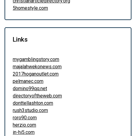
christianarticledirectory.org
5homestyle.com
Links
mygamblingstory.com
majalahwekonews.com
2017hoganoutlet.com
pelmanec.com
domino99qq.net
directoryoftheweb.com
donttellashton.com
rush3studio.com
roro90.com
herzio.com
in-hi5.com