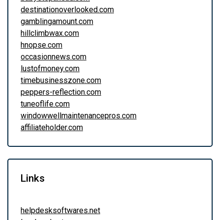
destinationoverlooked.com
gamblingamount.com
hillclimbwax.com
hnopse.com
occasionnews.com
lustofmoney.com
timebusinesszone.com
peppers-reflection.com
tuneoflife.com
windowwellmaintenancepros.com
affiliateholder.com
Links
helpdesksoftwares.net