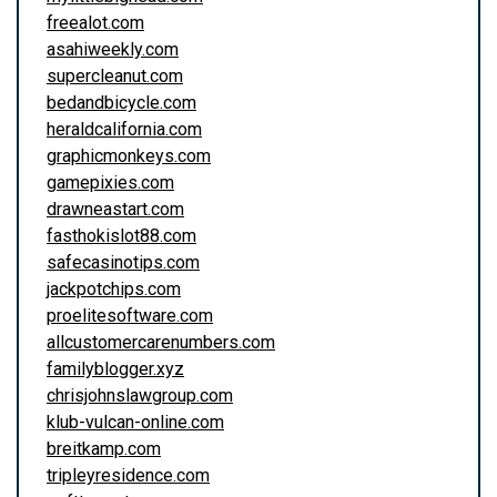
freealot.com
asahiweekly.com
supercleanut.com
bedandbicycle.com
heraldcalifornia.com
graphicmonkeys.com
gamepixies.com
drawneastart.com
fasthokislot88.com
safecasinotips.com
jackpotchips.com
proelitesoftware.com
allcustomercarenumbers.com
familyblogger.xyz
chrisjohnslawgroup.com
klub-vulcan-online.com
breitkamp.com
tripleyresidence.com