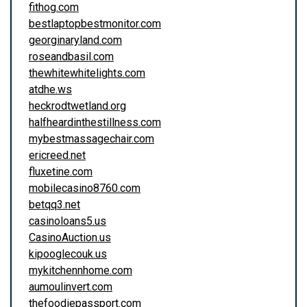
fithog.com
bestlaptopbestmonitor.com
georginaryland.com
roseandbasil.com
thewhitewhitelights.com
atdhe.ws
heckrodtwetland.org
halfheardinthestillness.com
mybestmassagechair.com
ericreed.net
fluxetine.com
mobilecasino8760.com
betqq3.net
casinoloans5.us
CasinoAuction.us
kipooglecouk.us
mykitchennhome.com
aumoulinvert.com
thefoodiepassport.com