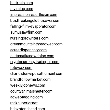
backsilo.com
siviralqq.com
impressionresorthoian.com
bestfreakingclothesever.com
falling-film-evaporator.com
sumuslawfirm.com
nursingprowriters.com
greenmountainthreadwear.com
acutedispensary.com
sattamatkanewsblog.com
cryptocurrencytradingcn.com
totowaz.com
charlestonwipesettlement.com
brandfollowmarket.com
weeklyjobnews.com
countyanimalshelter.com
adwebtagging.com
ranksuperior.net
babystepahead.com