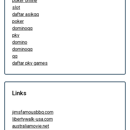
poker online
slot
daftar asikqq
poker
dominoqq
pkv
domino
dominoqq
qq
daftar pkv games
Links
jimsfamousbbq.com
libertywalk-usa.com
australiamovie.net