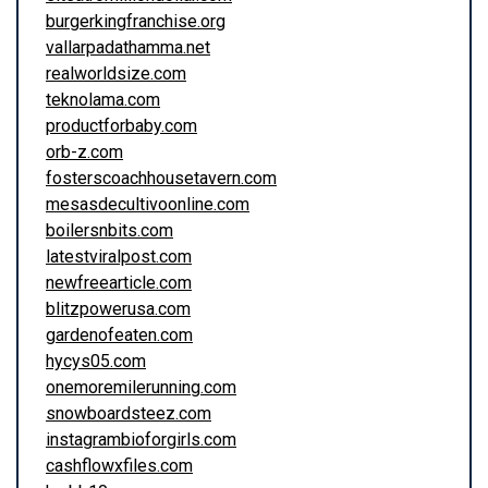
burgerkingfranchise.org
vallarpadathamma.net
realworldsize.com
teknolama.com
productforbaby.com
orb-z.com
fosterscoachhousetavern.com
mesasdecultivoonline.com
boilersnbits.com
latestviralpost.com
newfreearticle.com
blitzpowerusa.com
gardenofeaten.com
hycys05.com
onemoremilerunning.com
snowboardsteez.com
instagrambioforgirls.com
cashflowxfiles.com