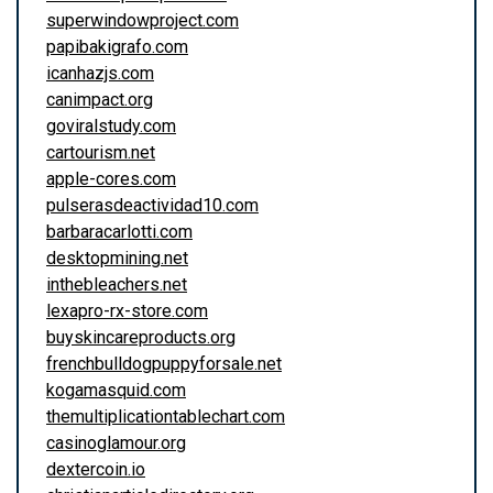
superwindowproject.com
papibakigrafo.com
icanhazjs.com
canimpact.org
goviralstudy.com
cartourism.net
apple-cores.com
pulserasdeactividad10.com
barbaracarlotti.com
desktopmining.net
inthebleachers.net
lexapro-rx-store.com
buyskincareproducts.org
frenchbulldogpuppyforsale.net
kogamasquid.com
themultiplicationtablechart.com
casinoglamour.org
dextercoin.io