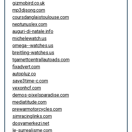
gizmobird.co.uk
mp3djsong.com
coursdanglaistoulouse.com
neptunuslex.com
auguri-di-natale.info
michelewatch.us
omega--watches.us
breitling-watches.us
tgarnettcentrallautoads.com
fixadvert.com
autopluz.co
save3time-c.com
vexonhcf.com
demos-pixelsparadise.com
mediatitude.com
prewarmotorcycles.com
simracinglinks.com
dosyamerkezi.net
le-surrealisme.com