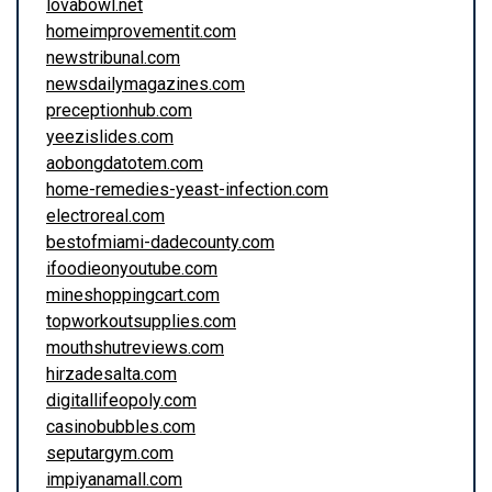
lovabowl.net
homeimprovementit.com
newstribunal.com
newsdailymagazines.com
preceptionhub.com
yeezislides.com
aobongdatotem.com
home-remedies-yeast-infection.com
electroreal.com
bestofmiami-dadecounty.com
ifoodieonyoutube.com
mineshoppingcart.com
topworkoutsupplies.com
mouthshutreviews.com
hirzadesalta.com
digitallifeopoly.com
casinobubbles.com
seputargym.com
impiyanamall.com