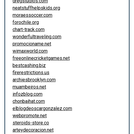
dregstudios.com
neatstuffhelpskids.org
moraessoccer.com
forochile.org
chart-track.com
wonderfultraveling.com
promocioname.net
wimaxworld.com
freeonlinecricketgames.net
bestcashing.biz
firerestrictions.us
archiesbrooklyn.com
muambeiros.net
infozblog.com
chonbaihat.com
elblogdeoscargonzalez.com
webpromote.net
steroids-store.co
arteydecoracion.net