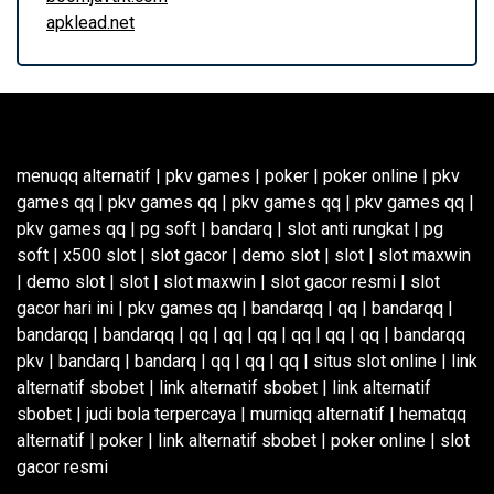
apklead.net
menuqq alternatif
|
pkv games
|
poker
|
poker online
|
pkv
games qq
|
pkv games qq
|
pkv games qq
|
pkv games qq
|
pkv games qq
|
pg soft
|
bandarq
|
slot anti rungkat
|
pg
soft
|
x500 slot
|
slot gacor
|
demo slot
|
slot
|
slot maxwin
|
demo slot
|
slot
|
slot maxwin
|
slot gacor resmi
|
slot
gacor hari ini
|
pkv games qq
|
bandarqq
|
qq
|
bandarqq
|
bandarqq
|
bandarqq
|
qq
|
qq
|
qq
|
qq
|
qq
|
qq
|
bandarqq
pkv
|
bandarq
|
bandarq
|
qq
|
qq
|
qq
|
situs slot online
|
link
alternatif sbobet
|
link alternatif sbobet
|
link alternatif
sbobet
|
judi bola terpercaya
|
murniqq alternatif
|
hematqq
alternatif
|
poker
|
link alternatif sbobet
|
poker online
|
slot
gacor resmi