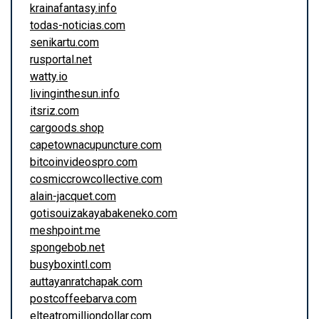
krainafantasy.info
todas-noticias.com
senikartu.com
rusportal.net
watty.io
livinginthesun.info
itsriz.com
cargoods.shop
capetownacupuncture.com
bitcoinvideospro.com
cosmiccrowcollective.com
alain-jacquet.com
gotisouizakayabakeneko.com
meshpoint.me
spongebob.net
busyboxintl.com
auttayanratchapak.com
postcoffeebarva.com
elteatromilliondollar.com