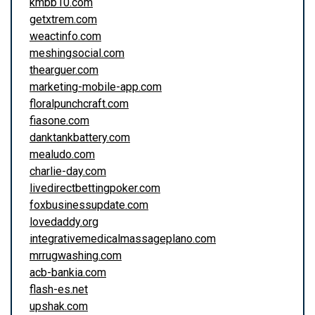
kmbb10.com
getxtrem.com
weactinfo.com
meshingsocial.com
thearguer.com
marketing-mobile-app.com
floralpunchcraft.com
fiasone.com
danktankbattery.com
mealudo.com
charlie-day.com
livedirectbettingpoker.com
foxbusinessupdate.com
lovedaddy.org
integrativemedicalmassageplano.com
mrrugwashing.com
acb-bankia.com
flash-es.net
upshak.com