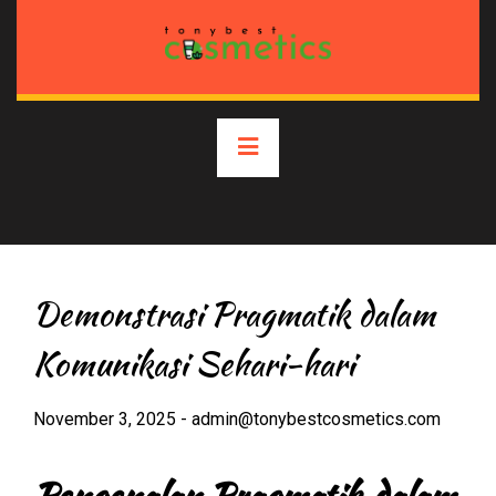
Skip
to
content
Primary
Menu
Demonstrasi Pragmatik dalam
Komunikasi Sehari-hari
November 3, 2025
-
admin@tonybestcosmetics.com
Pengenalan Pragmatik dalam