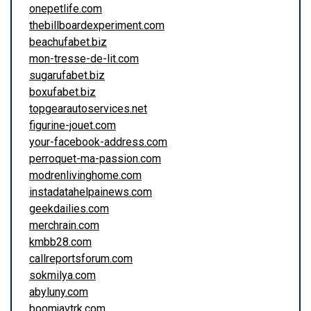
onepetlife.com
thebillboardexperiment.com
beachufabet.biz
mon-tresse-de-lit.com
sugarufabet.biz
boxufabet.biz
topgearautoservices.net
figurine-jouet.com
your-facebook-address.com
perroquet-ma-passion.com
modrenlivinghome.com
instadatahelpainews.com
geekdailies.com
merchrain.com
kmbb28.com
callreportsforum.com
sokmilya.com
abyluny.com
boomjavtrk.com