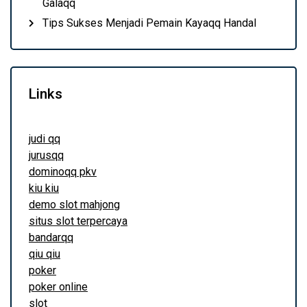
Galaqq
Tips Sukses Menjadi Pemain Kayaqq Handal
Links
judi qq
jurusqq
dominoqq pkv
kiu kiu
demo slot mahjong
situs slot terpercaya
bandarqq
qiu qiu
poker
poker online
slot