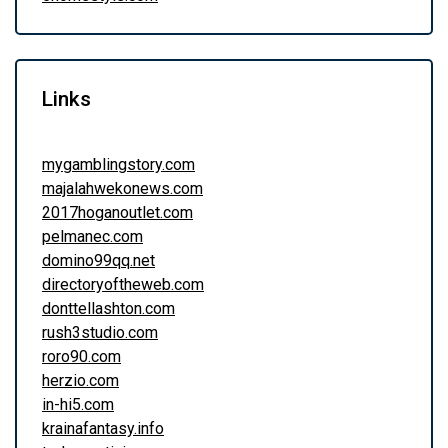
Links
mygamblingstory.com
majalahwekonews.com
2017hoganoutlet.com
pelmanec.com
domino99qq.net
directoryoftheweb.com
donttellashton.com
rush3studio.com
roro90.com
herzio.com
in-hi5.com
krainafantasy.info