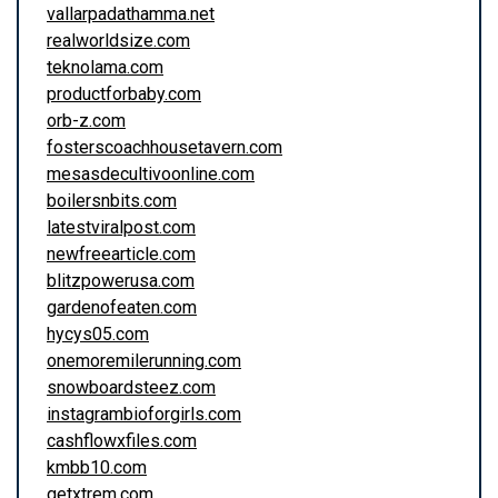
vallarpadathamma.net
realworldsize.com
teknolama.com
productforbaby.com
orb-z.com
fosterscoachhousetavern.com
mesasdecultivoonline.com
boilersnbits.com
latestviralpost.com
newfreearticle.com
blitzpowerusa.com
gardenofeaten.com
hycys05.com
onemoremilerunning.com
snowboardsteez.com
instagrambioforgirls.com
cashflowxfiles.com
kmbb10.com
getxtrem.com