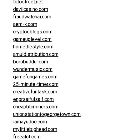
totostreet.net
davilcasino.com
fraudwatchai.com
aem-x.com
cryptooblogs.com
gameuplevel.com
homethestyle.com
amuldistribution.com
borobuddur.com
wundermusic.com
gamefungames.com
25-minute-timer.com
creativefuntask.com
engrsaifulsaif.com
cheapbtcminers.com
unionstationtogeorgetown.com
iamayudoc.com
mylittlebighead.com
freealot.com