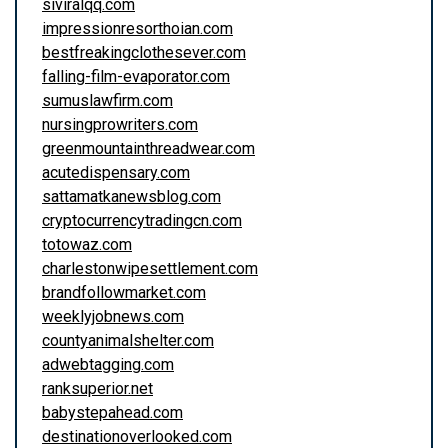
siviralqq.com
impressionresorthoian.com
bestfreakingclothesever.com
falling-film-evaporator.com
sumuslawfirm.com
nursingprowriters.com
greenmountainthreadwear.com
acutedispensary.com
sattamatkanewsblog.com
cryptocurrencytradingcn.com
totowaz.com
charlestonwipesettlement.com
brandfollowmarket.com
weeklyjobnews.com
countyanimalshelter.com
adwebtagging.com
ranksuperior.net
babystepahead.com
destinationoverlooked.com