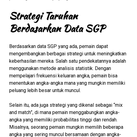
Strategi Taruhan
Berdasarkan Data SGP
Berdasarkan data SGP yang ada, pemain dapat
mengembangkan berbagai strategi untuk meningkatkan
keberhasilan mereka. Salah satu pendekatannya adalah
menggunakan metode analisis statistik. Dengan
mempelajari frekuensi keluaran angka, pemain bisa
menentukan angka-angka mana yang mungkin memiliki
peluang lebih besar untuk muncul.
Selain itu, ada juga strategi yang dikenal sebagai “mix
and match”, di mana pemain menggabungkan angka-
angka yang memiliki probabilitas tinggi dan rendah.
Misalnya, seorang pemain mungkin memilih beberapa
angka yang sering muncul bersamaan dengan angka-