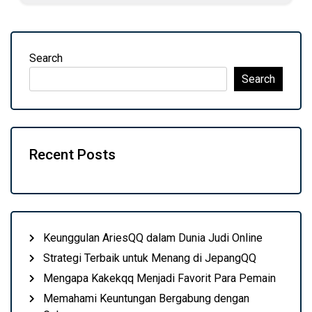
Search
Search
Recent Posts
Keunggulan AriesQQ dalam Dunia Judi Online
Strategi Terbaik untuk Menang di JepangQQ
Mengapa Kakekqq Menjadi Favorit Para Pemain
Memahami Keuntungan Bergabung dengan