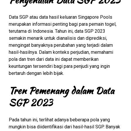
Data SGP atau data hasil keluaran Singapore Pools
merupakan informasi penting bagi para pemain togel,
terutama di Indonesia. Tahun ini, data SGP 2023
semakin menarik untuk dianalisis dan diprediksi,
mengingat banyaknya perubahan yang terjadi dalam
hasil-hasilnya. Dalam konteks perjudian, memahami
pola dan tren dari data ini dapat memberikan
keuntungan tersendiri bagi para penjudi yang ingin
bertaruh dengan lebih bijak.
Tren Pemenang dalam Data
SGP 2023
Pada tahun ini, terlihat adanya beberapa pola yang
mungkin bisa diidentifikasi dari hasil-hasil SGP. Banyak