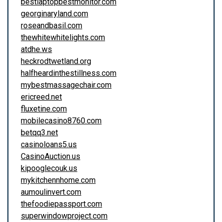
bestlaptopbestmonitor.com
georginaryland.com
roseandbasil.com
thewhitewhitelights.com
atdhe.ws
heckrodtwetland.org
halfheardinthestillness.com
mybestmassagechair.com
ericreed.net
fluxetine.com
mobilecasino8760.com
betqq3.net
casinoloans5.us
CasinoAuction.us
kipooglecouk.us
mykitchennhome.com
aumoulinvert.com
thefoodiepassport.com
superwindowproject.com