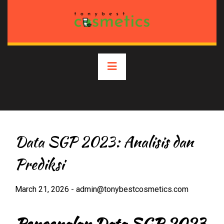
Skip
to
content
Primary
Menu
Data SGP 2023: Analisis dan
Prediksi
March 21, 2026
-
admin@tonybestcosmetics.com
Pengenalan Data SGP 2023