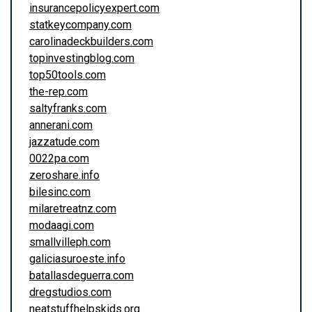
insurancepolicyexpert.com
statkeycompany.com
carolinadeckbuilders.com
topinvestingblog.com
top50tools.com
the-rep.com
saltyfranks.com
annerani.com
jazzatude.com
0022pa.com
zeroshare.info
bilesinc.com
milaretreatnz.com
modaagi.com
smallvilleph.com
galiciasuroeste.info
batallasdeguerra.com
dregstudios.com
neatstuffhelpskids.org