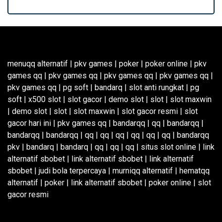
menuqq alternatif
|
pkv games
|
poker
|
poker online
|
pkv
games qq
|
pkv games qq
|
pkv games qq
|
pkv games qq
|
pkv games qq
|
pg soft
|
bandarq
|
slot anti rungkat
|
pg
soft
|
x500 slot
|
slot gacor
|
demo slot
|
slot
|
slot maxwin
|
demo slot
|
slot
|
slot maxwin
|
slot gacor resmi
|
slot
gacor hari ini
|
pkv games qq
|
bandarqq
|
qq
|
bandarqq
|
bandarqq
|
bandarqq
|
qq
|
qq
|
qq
|
qq
|
qq
|
qq
|
bandarqq
pkv
|
bandarq
|
bandarq
|
qq
|
qq
|
qq
|
situs slot online
|
link
alternatif sbobet
|
link alternatif sbobet
|
link alternatif
sbobet
|
judi bola terpercaya
|
murniqq alternatif
|
hematqq
alternatif
|
poker
|
link alternatif sbobet
|
poker online
|
slot
gacor resmi