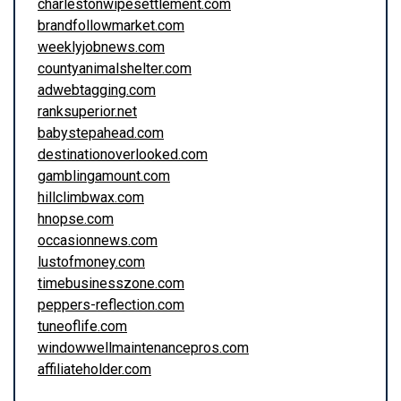
charlestonwipesettlement.com
brandfollowmarket.com
weeklyjobnews.com
countyanimalshelter.com
adwebtagging.com
ranksuperior.net
babystepahead.com
destinationoverlooked.com
gamblingamount.com
hillclimbwax.com
hnopse.com
occasionnews.com
lustofmoney.com
timebusinesszone.com
peppers-reflection.com
tuneoflife.com
windowwellmaintenancepros.com
affiliateholder.com