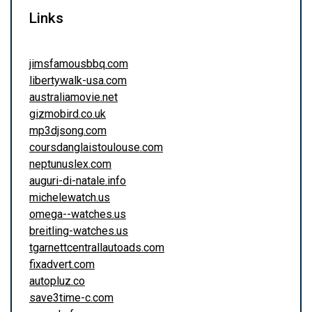
Links
jimsfamousbbq.com
libertywalk-usa.com
australiamovie.net
gizmobird.co.uk
mp3djsong.com
coursdanglaistoulouse.com
neptunuslex.com
auguri-di-natale.info
michelewatch.us
omega--watches.us
breitling-watches.us
tgarnettcentrallautoads.com
fixadvert.com
autopluz.co
save3time-c.com