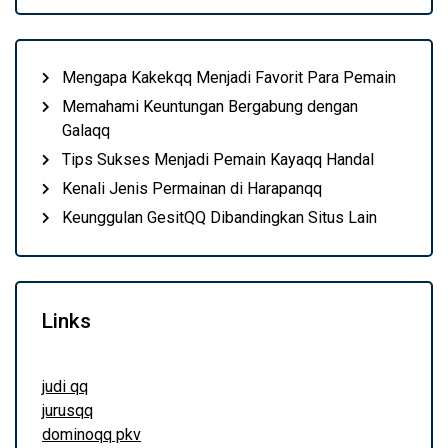
Mengapa Kakekqq Menjadi Favorit Para Pemain
Memahami Keuntungan Bergabung dengan
Galaqq
Tips Sukses Menjadi Pemain Kayaqq Handal
Kenali Jenis Permainan di Harapanqq
Keunggulan GesitQQ Dibandingkan Situs Lain
Links
judi qq
jurusqq
dominoqq pkv