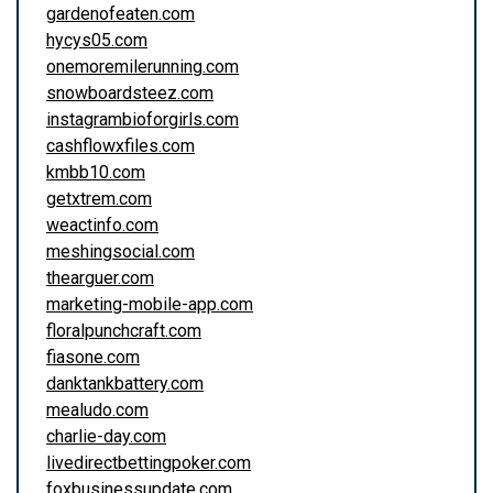
gardenofeaten.com
hycys05.com
onemoremilerunning.com
snowboardsteez.com
instagrambioforgirls.com
cashflowxfiles.com
kmbb10.com
getxtrem.com
weactinfo.com
meshingsocial.com
thearguer.com
marketing-mobile-app.com
floralpunchcraft.com
fiasone.com
danktankbattery.com
mealudo.com
charlie-day.com
livedirectbettingpoker.com
foxbusinessupdate.com