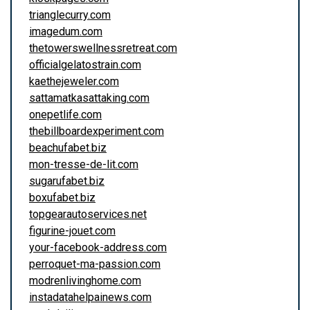
trianglecurry.com
imagedum.com
thetowerswellnessretreat.com
officialgelatostrain.com
kaethejeweler.com
sattamatkasattaking.com
onepetlife.com
thebillboardexperiment.com
beachufabet.biz
mon-tresse-de-lit.com
sugarufabet.biz
boxufabet.biz
topgearautoservices.net
figurine-jouet.com
your-facebook-address.com
perroquet-ma-passion.com
modrenlivinghome.com
instadatahelpainews.com