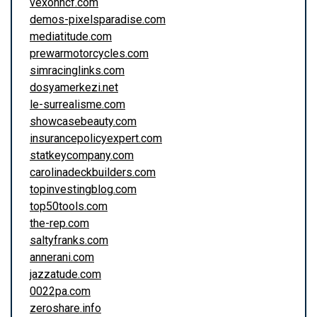
vexonhcf.com
demos-pixelsparadise.com
mediatitude.com
prewarmotorcycles.com
simracinglinks.com
dosyamerkezi.net
le-surrealisme.com
showcasebeauty.com
insurancepolicyexpert.com
statkeycompany.com
carolinadeckbuilders.com
topinvestingblog.com
top50tools.com
the-rep.com
saltyfranks.com
annerani.com
jazzatude.com
0022pa.com
zeroshare.info