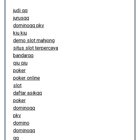
judi qq
jurusqq
dominoqq pkv
kiu kiu
demo slot mahjong
situs slot terpercaya
bandarqq
qiu qiu
poker
poker online
slot
daftar asikqq
poker
dominoqq
pkv
domino
dominoqq
qq