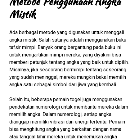
Metode Penggunaan Angka
Mistik
Ada berbagai metode yang digunakan untuk menggali
angka mistik. Salah satunya adalah menggunakan buku
tafsir mimpi. Banyak orang bergantung pada buku ini
untuk mengartikan mimpi mereka, yang diyakini bisa
memberi petunjuk tentang angka yang baik untuk dipilih.
Misalnya, jika seseorang bermimpi tentang seseorang
yang sudah meninggal, mereka mungkin bakal memilih
angka satu sebagai simbol dari jiwa yang kembali.
Selain itu, beberapa pemain togel juga menggunakan
pendekatan numerologi untuk membantu mereka dalam
memilih angka. Dalam numerologi, setiap angka
dianggap memiliki vibrasi dan energi tertentu. Pemain
bisa menghitung angka yang berkaitan dengan nama
atau tanggal lahir mereka untuk menemukan angka