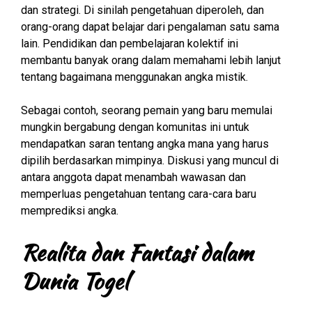
dan strategi. Di sinilah pengetahuan diperoleh, dan
orang-orang dapat belajar dari pengalaman satu sama
lain. Pendidikan dan pembelajaran kolektif ini
membantu banyak orang dalam memahami lebih lanjut
tentang bagaimana menggunakan angka mistik.
Sebagai contoh, seorang pemain yang baru memulai
mungkin bergabung dengan komunitas ini untuk
mendapatkan saran tentang angka mana yang harus
dipilih berdasarkan mimpinya. Diskusi yang muncul di
antara anggota dapat menambah wawasan dan
memperluas pengetahuan tentang cara-cara baru
memprediksi angka.
Realita dan Fantasi dalam
Dunia Togel