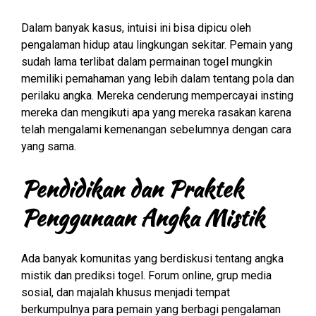
Dalam banyak kasus, intuisi ini bisa dipicu oleh
pengalaman hidup atau lingkungan sekitar. Pemain yang
sudah lama terlibat dalam permainan togel mungkin
memiliki pemahaman yang lebih dalam tentang pola dan
perilaku angka. Mereka cenderung mempercayai insting
mereka dan mengikuti apa yang mereka rasakan karena
telah mengalami kemenangan sebelumnya dengan cara
yang sama.
Pendidikan dan Praktek
Penggunaan Angka Mistik
Ada banyak komunitas yang berdiskusi tentang angka
mistik dan prediksi togel. Forum online, grup media
sosial, dan majalah khusus menjadi tempat
berkumpulnya para pemain yang berbagi pengalaman