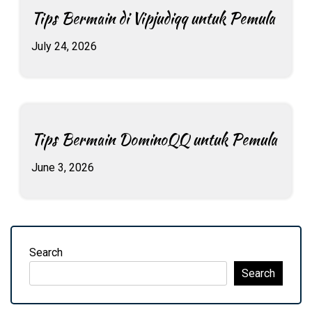
Tips Bermain di Vipjudiqq untuk Pemula
July 24, 2026
Tips Bermain DominoQQ untuk Pemula
June 3, 2026
Search
Search