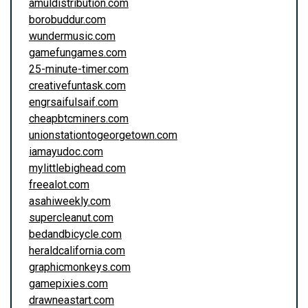
amuldistribution.com
borobuddur.com
wundermusic.com
gamefungames.com
25-minute-timer.com
creativefuntask.com
engrsaifulsaif.com
cheapbtcminers.com
unionstationtogeorgetown.com
iamayudoc.com
mylittlebighead.com
freealot.com
asahiweekly.com
supercleanut.com
bedandbicycle.com
heraldcalifornia.com
graphicmonkeys.com
gamepixies.com
drawneastart.com