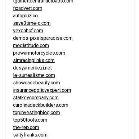
tgarnettcentrallautoads.com
fixadvert.com
autopluz.co
save3time-c.com
vexonhcf.com
demos-pixelsparadise.com
mediatitude.com
prewarmotorcycles.com
simracinglinks.com
dosyamerkezi.net
le-surrealisme.com
showcasebeauty.com
insurancepolicyexpert.com
statkeycompany.com
carolinadeckbuilders.com
topinvestingblog.com
top50tools.com
the-rep.com
saltyfranks.com