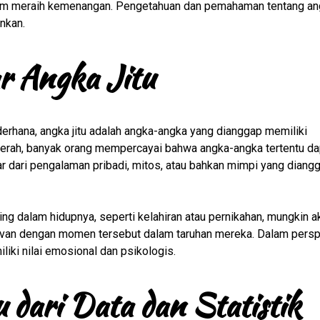
lam meraih kemenangan. Pengetahuan dan pemahaman tentang a
inkan.
 Angka Jitu
rhana, angka jitu adalah angka-angka yang dianggap memiliki
daerah, banyak orang mempercayai bahwa angka-angka tertentu da
r dari pengalaman pribadi, mitos, atau bahkan mimpi yang diang
ng dalam hidupnya, seperti kelahiran atau pernikahan, mungkin a
evan dengan momen tersebut dalam taruhan mereka. Dalam persp
iliki nilai emosional dan psikologis.
 dari Data dan Statistik