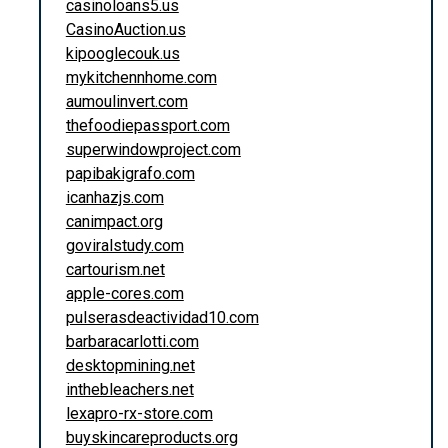
casinoloans5.us
CasinoAuction.us
kipooglecouk.us
mykitchennhome.com
aumoulinvert.com
thefoodiepassport.com
superwindowproject.com
papibakigrafo.com
icanhazjs.com
canimpact.org
goviralstudy.com
cartourism.net
apple-cores.com
pulserasdeactividad10.com
barbaracarlotti.com
desktopmining.net
inthebleachers.net
lexapro-rx-store.com
buyskincareproducts.org