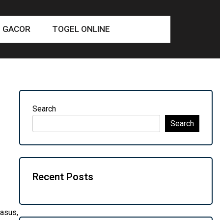
 GACOR
TOGEL ONLINE
Search
Search
Recent Posts
kasus,