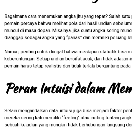
Bagaimana cara menemukan angka jitu yang tepat? Salah satu
pemain percaya bahwa melihat pola dari hasil undian sebel
muncul di masa depan. Misalnya, jika suatu angka sering munc
dianggap sebagai angka yang “panas” dan memiliki peluang le
Namun, penting untuk diingat bahwa meskipun statistik bisa 
keberuntungan. Setiap undian bersifat acak, dan tidak ada jam
pemain harus tetap realistis dan tidak terlalu bergantung pada
Peran Intuisi dalam Mem
Selain mengandalkan data, intuisi juga bisa menjadi faktor p
mereka sering kali memiliki “feeling” atau insting tentang angka
sebuah kejadian yang mungkin tidak berhubungan langsung de