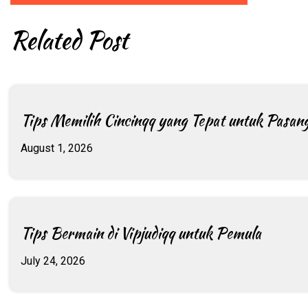
navigation
Related Post
Tips Memilih Cincinqq yang Tepat untuk Pasan
August 1, 2026
Tips Bermain di Vipjudiqq untuk Pemula
July 24, 2026