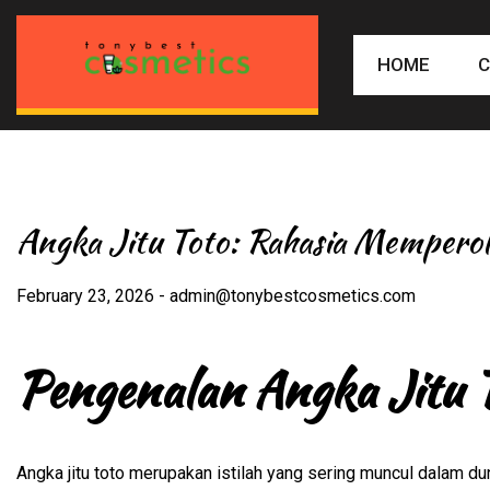
Skip
to
content
HOME
C
Angka Jitu Toto: Rahasia Memper
February 23, 2026
-
admin@tonybestcosmetics.com
Pengenalan Angka Jitu 
Angka jitu toto merupakan istilah yang sering muncul dalam d